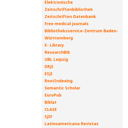
Elektronische
Zeitschriftenbibliothek
Zeitschriften Datenbank
Free medical journals
Bibliotheksservice-Zentrum Baden-
Württemberg
E- Library
ResearchBib
UBL Leipzig
DRJI
ESJI
RootIndexing
Semantic Scholar
EuroPub
Biblat
CLASE
SJIF
Latinoamericana Revistas