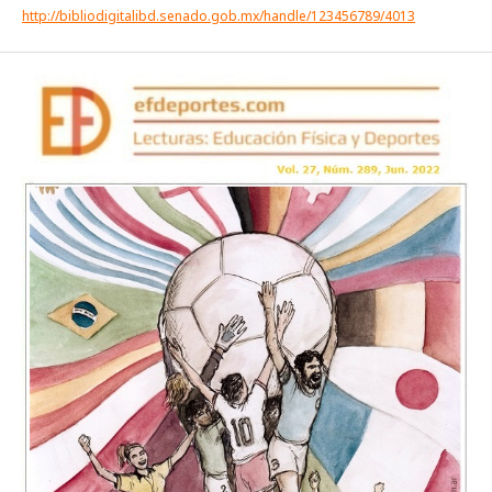
http://bibliodigitalibd.senado.gob.mx/handle/123456789/4013