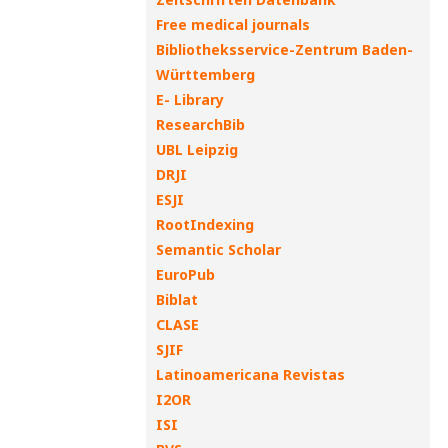
Free medical journals
Bibliotheksservice-Zentrum Baden-
Württemberg
E- Library
ResearchBib
UBL Leipzig
DRJI
ESJI
RootIndexing
Semantic Scholar
EuroPub
Biblat
CLASE
SJIF
Latinoamericana Revistas
I2OR
ISI