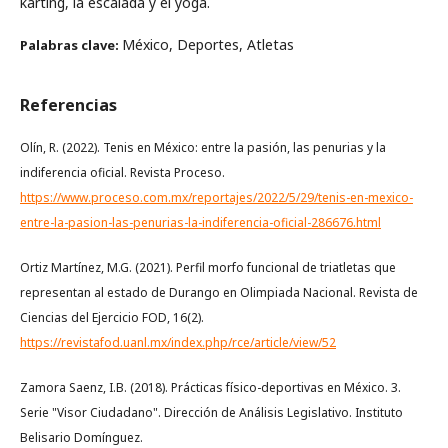
karting, la escalada y el yoga.
México, Deportes, Atletas
Palabras clave:
Referencias
Olín, R. (2022). Tenis en México: entre la pasión, las penurias y la
indiferencia oficial. Revista Proceso.
https://www.proceso.com.mx/reportajes/2022/5/29/tenis-en-mexico-
entre-la-pasion-las-penurias-la-indiferencia-oficial-286676.html
Ortiz Martínez, M.G. (2021). Perfil morfo funcional de triatletas que
representan al estado de Durango en Olimpiada Nacional. Revista de
Ciencias del Ejercicio FOD, 16(2).
https://revistafod.uanl.mx/index.php/rce/article/view/52
Zamora Saenz, I.B. (2018). Prácticas físico-deportivas en México. 3.
Serie "Visor Ciudadano". Dirección de Análisis Legislativo. Instituto
Belisario Domínguez.