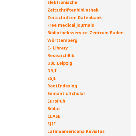
Elektronische
Zeitschriftenbibliothek
Zeitschriften Datenbank
Free medical journals
Bibliotheksservice-Zentrum Baden-
Württemberg
E- Library
ResearchBib
UBL Leipzig
DRJI
ESJI
RootIndexing
Semantic Scholar
EuroPub
Biblat
CLASE
SJIF
Latinoamericana Revistas