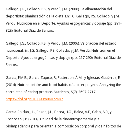
Gallego, J.G., Collado, P.S., y Verdú, J.M. (2006). La alimentación del
deportista: planificación de la dieta. En: J.G. Gallego, P.S. Collado, y J.M.
Verdú, Nutrición en el Deporte. Ayudas ergogénicas y dopaje (pp. 291-
328). Editorial Díaz de Santos.
Gallego, J.G., Collado, P.S., y Verdú, J.M. (2006). Valoración del estado
nutricional. En: J.G. Gallego, P.S. Collado, y J.M. Verdú, Nutrición en el
Deporte. Ayudas ergogénicas y dopaje (pp. 257-290). Editorial Díaz de
Santos.
García, P.M.R., García-Zapico, P., Patterson, Á.M., y Iglesias-Gutiérrez, E.
(2014). Nutrient intake and food habits of soccer players: Analyzing the
correlates of eating practice. Nutrients, 6(7), 2697-2717.
https://doi.org/10.3390/nu6072697
García-Soidán, J.L., Pazos, J.L., Berea, H.O., Balea, A.F., Cabo, A.P., y
Troncoso, J.P. (2014). Utilidad de la cineantropometría y la
bioimpedancia para orientar la composición corporal y los hábitos de