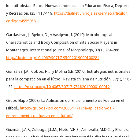
los futbolistas. Retos: Nuevas tendencias en Educación Física, Deporte
y Recreación, (25), 117-119.
https://dialnet.unirioja.es/servlet/articulo?
codigo=4555058
Gardasevic, J., Bjelica, D., y Vasiljevic, I. (2019). Morphological
Characteristics and Body Composition of Elite Soccer Players in
Montenegro. International Journal of Morphology, 37(1), 284-288.
http://dx.doi.org/10.4067/S0717-95022019000100284
González, J.A., Cobos, H.I., y Molina S.E. (2010). Estrategias nutricionales
para la competición en el fútbol. Revista chilena de nutrición, 37(1), 118-
122.
https://dx.doi.org/10.4067/S0717-75182010000100012
Grupo Ekipo (2008). La Aplicación del Entrenamiento de Fuerza en el
Fútbol..
https://grupoekipo.com/2008/11/17/la-aplicacion-del-
entrenamiento-de-fuerza-en-el-futbol/
Guzmán, J.A.P., Zuloaga, J.L.M., Nieto, V.H.S., Armesilla, M.D.C., y Brunes,