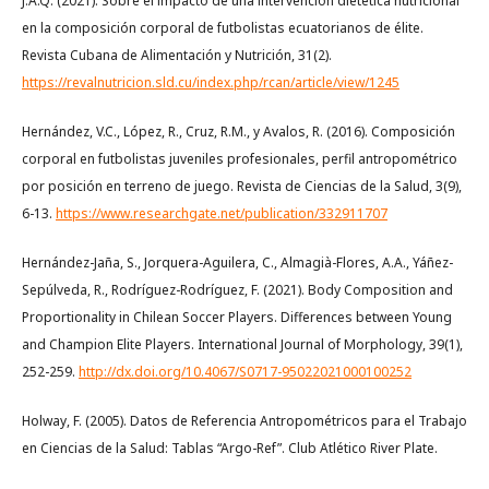
J.A.Q. (2021). Sobre el impacto de una intervención dietética nutricional
en la composición corporal de futbolistas ecuatorianos de élite.
Revista Cubana de Alimentación y Nutrición, 31(2).
https://revalnutricion.sld.cu/index.php/rcan/article/view/1245
Hernández, V.C., López, R., Cruz, R.M., y Avalos, R. (2016). Composición
corporal en futbolistas juveniles profesionales, perfil antropométrico
por posición en terreno de juego. Revista de Ciencias de la Salud, 3(9),
6-13.
https://www.researchgate.net/publication/332911707
Hernández-Jaña, S., Jorquera-Aguilera, C., Almagià-Flores, A.A., Yáñez-
Sepúlveda, R., Rodríguez-Rodríguez, F. (2021). Body Composition and
Proportionality in Chilean Soccer Players. Differences between Young
and Champion Elite Players. International Journal of Morphology, 39(1),
252-259.
http://dx.doi.org/10.4067/S0717-95022021000100252
Holway, F. (2005). Datos de Referencia Antropométricos para el Trabajo
en Ciencias de la Salud: Tablas “Argo-Ref”. Club Atlético River Plate.