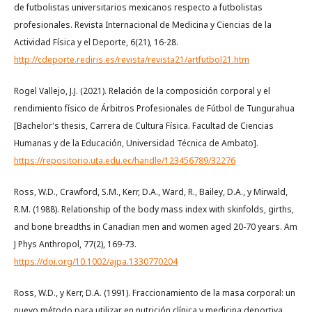
de futbolistas universitarios mexicanos respecto a futbolistas
profesionales. Revista Internacional de Medicina y Ciencias de la
Actividad Física y el Deporte, 6(21), 16-28.
http://cdeporte.rediris.es/revista/revista21/artfutbol21.htm
Rogel Vallejo, J.J. (2021). Relación de la composición corporal y el
rendimiento físico de Árbitros Profesionales de Fútbol de Tungurahua
[Bachelor's thesis, Carrera de Cultura Física. Facultad de Ciencias
Humanas y de la Educación, Universidad Técnica de Ambato].
https://repositorio.uta.edu.ec/handle/123456789/32276
Ross, W.D., Crawford, S.M., Kerr, D.A., Ward, R., Bailey, D.A., y Mirwald,
R.M. (1988). Relationship of the body mass index with skinfolds, girths,
and bone breadths in Canadian men and women aged 20-70 years. Am
J Phys Anthropol, 77(2), 169-73.
https://doi.org/10.1002/ajpa.1330770204
Ross, W.D., y Kerr, D.A. (1991). Fraccionamiento de la masa corporal: un
nuevo método para utilizar en nutrición clínica y medicina deportiva.