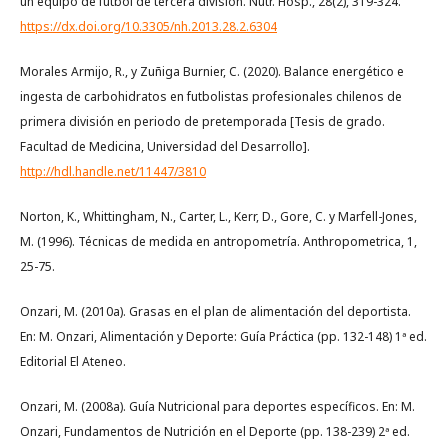
un equipo de fútbol de tercera división. Nutr. Hosp., 28(2), 319-324.
https://dx.doi.org/10.3305/nh.2013.28.2.6304
Morales Armijo, R., y Zuñiga Burnier, C. (2020). Balance energético e
ingesta de carbohidratos en futbolistas profesionales chilenos de
primera división en periodo de pretemporada [Tesis de grado.
Facultad de Medicina, Universidad del Desarrollo].
http://hdl.handle.net/11447/3810
Norton, K., Whittingham, N., Carter, L., Kerr, D., Gore, C. y Marfell-Jones,
M. (1996). Técnicas de medida en antropometría. Anthropometrica, 1,
25-75.
Onzari, M. (2010a). Grasas en el plan de alimentación del deportista.
En: M. Onzari, Alimentación y Deporte: Guía Práctica (pp. 132-148) 1ª ed.
Editorial El Ateneo.
Onzari, M. (2008a). Guía Nutricional para deportes específicos. En: M.
Onzari, Fundamentos de Nutrición en el Deporte (pp. 138-239) 2ª ed.