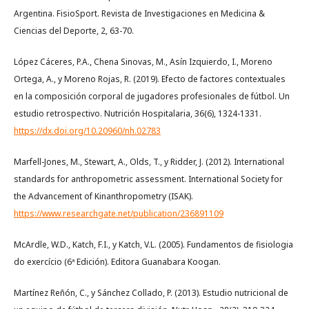
Argentina. FisioSport. Revista de Investigaciones en Medicina &
Ciencias del Deporte, 2, 63-70.
López Cáceres, P.A., Chena Sinovas, M., Asín Izquierdo, I., Moreno
Ortega, A., y Moreno Rojas, R. (2019). Efecto de factores contextuales
en la composición corporal de jugadores profesionales de fútbol. Un
estudio retrospectivo. Nutrición Hospitalaria, 36(6), 1324-1331.
https://dx.doi.org/10.20960/nh.02783
Marfell-Jones, M., Stewart, A., Olds, T., y Ridder, J. (2012). International
standards for anthropometric assessment. International Society for
the Advancement of Kinanthropometry (ISAK).
https://www.researchgate.net/publication/236891109
McArdle, W.D., Katch, F.I., y Katch, V.L. (2005). Fundamentos de fisiologia
do exercício (6ª Edición). Editora Guanabara Koogan.
Martínez Reñón, C., y Sánchez Collado, P. (2013). Estudio nutricional de