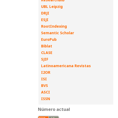
UBL Leipzig
DRJI
ESJI
RootIndexing
Semantic Scholar
EuroPub
Biblat
CLASE
SJIF
Latinoamericana Revistas
I2OR
ISI
BVS
ASCI
ISSN
Número actual