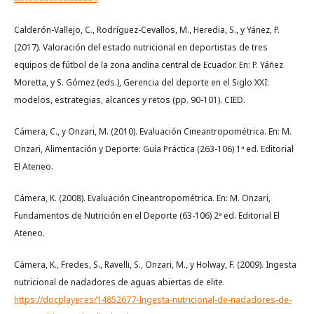
Calderón-Vallejo, C., Rodríguez-Cevallos, M., Heredia, S., y Yánez, P.
(2017). Valoración del estado nutricional en deportistas de tres
equipos de fútbol de la zona andina central de Ecuador. En: P. Yáñez
Moretta, y S. Gómez (eds.), Gerencia del deporte en el Siglo XXI:
modelos, estrategias, alcances y retos (pp. 90-101). CIED.
Cámera, C., y Onzari, M. (2010). Evaluación Cineantropométrica. En: M.
Onzari, Alimentación y Deporte: Guía Práctica (263-106) 1ª ed. Editorial
El Ateneo.
Cámera, K. (2008). Evaluación Cineantropométrica. En: M. Onzari,
Fundamentos de Nutrición en el Deporte (63-106) 2ª ed. Editorial El
Ateneo.
Cámera, K., Fredes, S., Ravelli, S., Onzari, M., y Holway, F. (2009). Ingesta
nutricional de nadadores de aguas abiertas de elite.
https://docplayer.es/14852677-Ingesta-nutricional-de-nadadores-de-