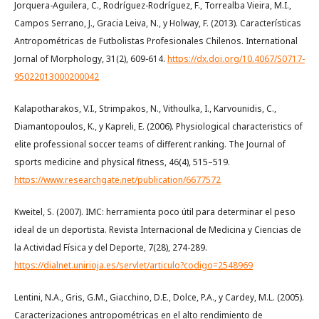
Jorquera-Aguilera, C., Rodríguez-Rodríguez, F., Torrealba Vieira, M.I.,
Campos Serrano, J., Gracia Leiva, N., y Holway, F. (2013). Características
Antropométricas de Futbolistas Profesionales Chilenos. International
Jornal of Morphology, 31(2), 609-614.
https://dx.doi.org/10.4067/S0717-
95022013000200042
Kalapotharakos, V.I., Strimpakos, N., Vithoulka, I., Karvounidis, C.,
Diamantopoulos, K., y Kapreli, E. (2006). Physiological characteristics of
elite professional soccer teams of different ranking. The Journal of
sports medicine and physical fitness, 46(4), 515–519.
https://www.researchgate.net/publication/6677572
Kweitel, S. (2007). IMC: herramienta poco útil para determinar el peso
ideal de un deportista. Revista Internacional de Medicina y Ciencias de
la Actividad Física y del Deporte, 7(28), 274-289.
https://dialnet.unirioja.es/servlet/articulo?codigo=2548969
Lentini, N.A., Gris, G.M., Giacchino, D.E., Dolce, P.A., y Cardey, M.L. (2005).
Caracterizaciones antropométricas en el alto rendimiento de