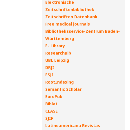
Elektronische
Zeitschriftenbibliothek
Zeitschriften Datenbank
Free medical journals
Bibliotheksservice-Zentrum Baden-
Württemberg
E- Library
ResearchBib
UBL Leipzig
DRJI
ESJI
RootIndexing
Semantic Scholar
EuroPub
Biblat
CLASE
SJIF
Latinoamericana Revistas