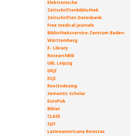
Elektronische
Zeitschriftenbibliothek
Zeitschriften Datenbank
Free medical journals
Bibliotheksservice-Zentrum Baden-
Württemberg
E- Library
ResearchBib
UBL Leipzig
DRJI
ESJI
RootIndexing
Semantic Scholar
EuroPub
Biblat
CLASE
SJIF
Latinoamericana Revistas