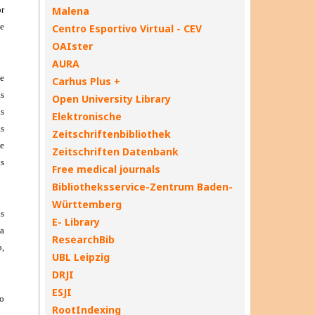
Malena
Centro Esportivo Virtual - CEV
OAIster
AURA
Carhus Plus +
Open University Library
Elektronische
Zeitschriftenbibliothek
Zeitschriften Datenbank
Free medical journals
Bibliotheksservice-Zentrum Baden-
Württemberg
E- Library
ResearchBib
UBL Leipzig
DRJI
ESJI
RootIndexing