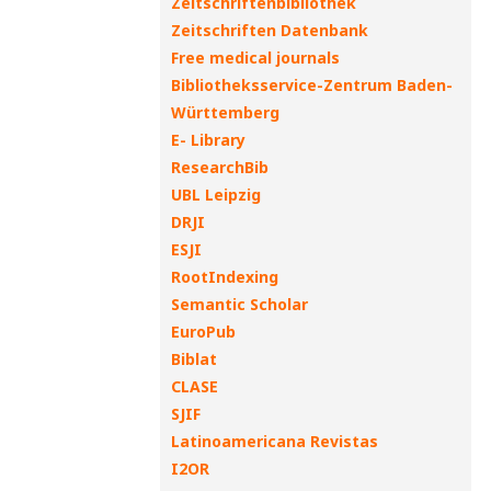
Zeitschriftenbibliothek
Zeitschriften Datenbank
Free medical journals
Bibliotheksservice-Zentrum Baden-
Württemberg
E- Library
ResearchBib
UBL Leipzig
DRJI
ESJI
RootIndexing
Semantic Scholar
EuroPub
Biblat
CLASE
SJIF
Latinoamericana Revistas
I2OR