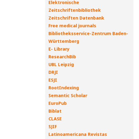
Elektronische
Zeitschriftenbibliothek
Zeitschriften Datenbank
Free medical journals
Bibliotheksservice-Zentrum Baden-
Württemberg
E- Library
ResearchBib
UBL Leipzig
DRJI
ESJI
RootIndexing
Semantic Scholar
EuroPub
Biblat
CLASE
SJIF
Latinoamericana Revistas