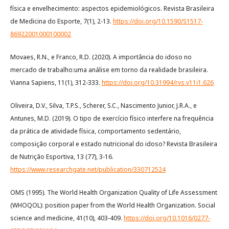
física e envelhecimento: aspectos epidemiológicos. Revista Brasileira
de Medicina do Esporte, 7(1), 2-13.
https://doi.org/10.1590/S1517-
86922001000100002
Movaes, R.N., e Franco, R.D. (2020). A importância do idoso no
mercado de trabalho:uma análise em torno da realidade brasileira.
Vianna Sapiens, 11(1), 312-333.
https://doi.org/10.31994/rvs.v11i1.626
Oliveira, D.V., Silva, T.P.S., Scherer, S.C., Nascimento Junior, J.R.A., e
Antunes, M.D. (2019). O tipo de exercício físico interfere na frequência
da prática de atividade física, comportamento sedentário,
composição corporal e estado nutricional do idoso? Revista Brasileira
de Nutrição Esportiva, 13 (77), 3-16.
https://www.researchgate.net/publication/330712524
OMS (1995). The World Health Organization Quality of Life Assessment
(WHOQOL): position paper from the World Health Organization. Social
science and medicine, 41(10), 403-409.
https://doi.org/10.1016/0277-