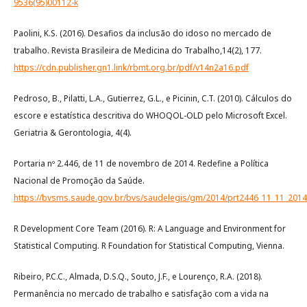
9536(95)00112-k
Paolini, K.S. (2016). Desafios da inclusão do idoso no mercado de
trabalho. Revista Brasileira de Medicina do Trabalho,14(2), 177.
https://cdn.publisher.gn1.link/rbmt.org.br/pdf/v14n2a16.pdf
Pedroso, B., Pilatti, L.A., Gutierrez, G.L., e Picinin, C.T. (2010). Cálculos do
escore e estatística descritiva do WHOQOL-OLD pelo Microsoft Excel.
Geriatria & Gerontologia, 4(4).
Portaria nº 2.446, de 11 de novembro de 2014. Redefine a Política
Nacional de Promoção da Saúde.
https://bvsms.saude.gov.br/bvs/saudelegis/gm/2014/prt2446_11_11_2014
R Development Core Team (2016). R: A Language and Environment for
Statistical Computing. R Foundation for Statistical Computing, Vienna.
Ribeiro, P.C.C., Almada, D.S.Q., Souto, J.F., e Lourenço, R.A. (2018).
Permanência no mercado de trabalho e satisfação com a vida na