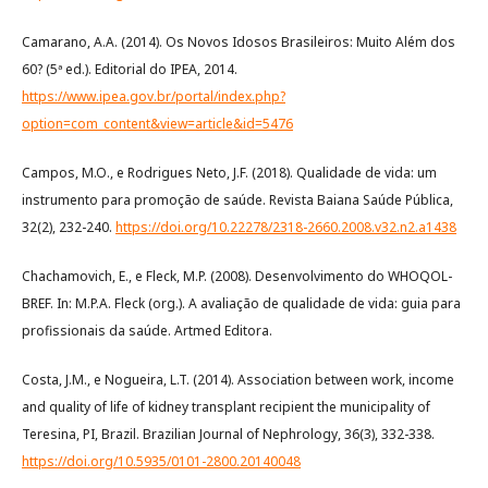
Camarano, A.A. (2014). Os Novos Idosos Brasileiros: Muito Além dos
60? (5ª ed.). Editorial do IPEA, 2014.
https://www.ipea.gov.br/portal/index.php?
option=com_content&view=article&id=5476
Campos, M.O., e Rodrigues Neto, J.F. (2018). Qualidade de vida: um
instrumento para promoção de saúde. Revista Baiana Saúde Pública,
32(2), 232-240.
https://doi.org/10.22278/2318-2660.2008.v32.n2.a1438
Chachamovich, E., e Fleck, M.P. (2008). Desenvolvimento do WHOQOL-
BREF. In: M.P.A. Fleck (org.). A avaliação de qualidade de vida: guia para
profissionais da saúde. Artmed Editora.
Costa, J.M., e Nogueira, L.T. (2014). Association between work, income
and quality of life of kidney transplant recipient the municipality of
Teresina, PI, Brazil. Brazilian Journal of Nephrology, 36(3), 332-338.
https://doi.org/10.5935/0101-2800.20140048