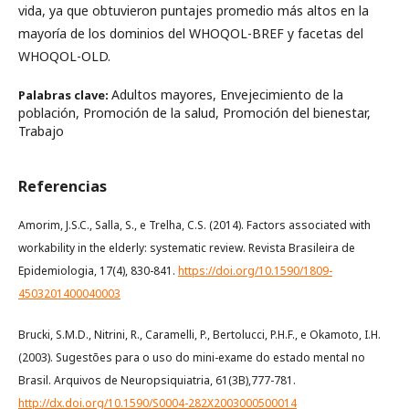
vida, ya que obtuvieron puntajes promedio más altos en la
mayoría de los dominios del WHOQOL-BREF y facetas del
WHOQOL-OLD.
Adultos mayores, Envejecimiento de la
Palabras clave:
población, Promoción de la salud, Promoción del bienestar,
Trabajo
Referencias
Amorim, J.S.C., Salla, S., e Trelha, C.S. (2014). Factors associated with
workability in the elderly: systematic review. Revista Brasileira de
Epidemiologia, 17(4), 830-841.
https://doi.org/10.1590/1809-
4503201400040003
Brucki, S.M.D., Nitrini, R., Caramelli, P., Bertolucci, P.H.F., e Okamoto, I.H.
(2003). Sugestões para o uso do mini-exame do estado mental no
Brasil. Arquivos de Neuropsiquiatria, 61(3B),777-781.
http://dx.doi.org/10.1590/S0004-282X2003000500014