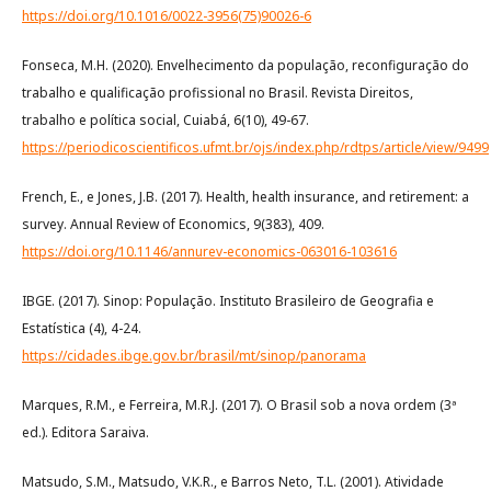
https://doi.org/10.1016/0022-3956(75)90026-6
Fonseca, M.H. (2020). Envelhecimento da população, reconfiguração do
trabalho e qualificação profissional no Brasil. Revista Direitos,
trabalho e política social, Cuiabá, 6(10), 49-67.
https://periodicoscientificos.ufmt.br/ojs/index.php/rdtps/article/view/9499
French, E., e Jones, J.B. (2017). Health, health insurance, and retirement: a
survey. Annual Review of Economics, 9(383), 409.
https://doi.org/10.1146/annurev-economics-063016-103616
IBGE. (2017). Sinop: População. Instituto Brasileiro de Geografia e
Estatística (4), 4-24.
https://cidades.ibge.gov.br/brasil/mt/sinop/panorama
Marques, R.M., e Ferreira, M.R.J. (2017). O Brasil sob a nova ordem (3ª
ed.). Editora Saraiva.
Matsudo, S.M., Matsudo, V.K.R., e Barros Neto, T.L. (2001). Atividade