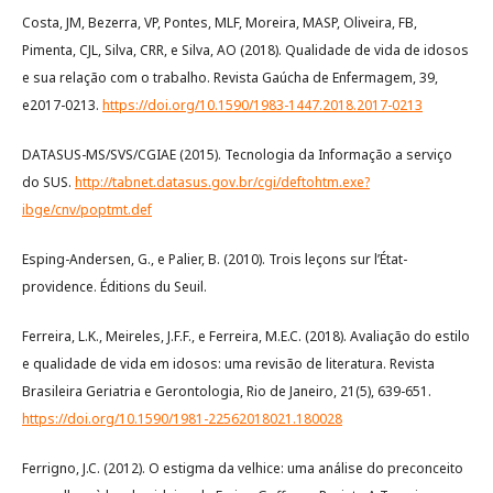
Costa, JM, Bezerra, VP, Pontes, MLF, Moreira, MASP, Oliveira, FB,
Pimenta, CJL, Silva, CRR, e Silva, AO (2018). Qualidade de vida de idosos
e sua relação com o trabalho. Revista Gaúcha de Enfermagem, 39,
e2017-0213.
https://doi.org/10.1590/1983-1447.2018.2017-0213
DATASUS-MS/SVS/CGIAE (2015). Tecnologia da Informação a serviço
do SUS.
http://tabnet.datasus.gov.br/cgi/deftohtm.exe?
ibge/cnv/poptmt.def
Esping-Andersen, G., e Palier, B. (2010). Trois leçons sur l’État-
providence. Éditions du Seuil.
Ferreira, L.K., Meireles, J.F.F., e Ferreira, M.E.C. (2018). Avaliação do estilo
e qualidade de vida em idosos: uma revisão de literatura. Revista
Brasileira Geriatria e Gerontologia, Rio de Janeiro, 21(5), 639-651.
https://doi.org/10.1590/1981-22562018021.180028
Ferrigno, J.C. (2012). O estigma da velhice: uma análise do preconceito