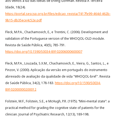
aos velhos à luz das ideias de Erving Goffman. Revista A Terceira
Idade, 18(24).
https://portal.sescsp.org.br/files/edicao_revista/7417fe99-464d-462b-
9b15-db35ece4c52e.pdf
Fleck, M.P.A., Chachamovich, E., e Trentini, C. (2006). Development and
validation of the Portuguese version of the WHOQOL-OLD module.
Revista de Saúde Pública, 40(5), 785-791.
https://doi.org/10.1590/S0034-89102006000600007
Fleck, M.P.A., Louzada, S.X.M., Chachamovich, E., Vieira, G., Santos, L., e
Pinzon, V. (2000). Aplicação da versão em português do instrumento
abreviado de avaliação da qualidade de vida "WHOQOL-bref". Revista
de Saúde Pública, 34(2), 178-183.
https://doi.org/10.1590/S0034-
89102000000200012
Folstein, M.F., Folstein, S.E., e McHugh, P.R. (1975). “Mini-mental state”: a
practical method for grading the cognitive state of patients for the
clinician. Journal of Psychiatric Research, 12(13), 189-198.