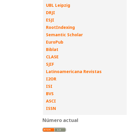
UBL Leipzig
DRJI
ESJI
RootIndexing
Semantic Scholar
EuroPub
Biblat
CLASE
SJIF
Latinoamericana Revistas
I2OR
ISI
BVS
ASCI
ISSN
Número actual