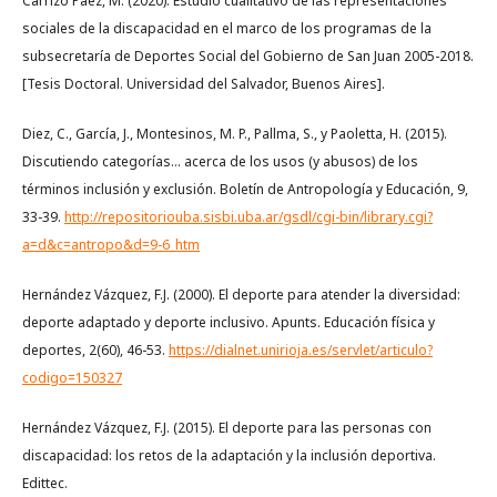
Carrizo Páez, M. (2020). Estudio cualitativo de las representaciones
sociales de la discapacidad en el marco de los programas de la
subsecretaría de Deportes Social del Gobierno de San Juan 2005-2018.
[Tesis Doctoral. Universidad del Salvador, Buenos Aires].
Diez, C., García, J., Montesinos, M. P., Pallma, S., y Paoletta, H. (2015).
Discutiendo categorías... acerca de los usos (y abusos) de los
términos inclusión y exclusión. Boletín de Antropología y Educación, 9,
33-39.
http://repositoriouba.sisbi.uba.ar/gsdl/cgi-bin/library.cgi?
a=d&c=antropo&d=9-6_htm
Hernández Vázquez, F.J. (2000). El deporte para atender la diversidad:
deporte adaptado y deporte inclusivo. Apunts. Educación física y
deportes, 2(60), 46-53.
https://dialnet.unirioja.es/servlet/articulo?
codigo=150327
Hernández Vázquez, F.J. (2015). El deporte para las personas con
discapacidad: los retos de la adaptación y la inclusión deportiva.
Edittec.