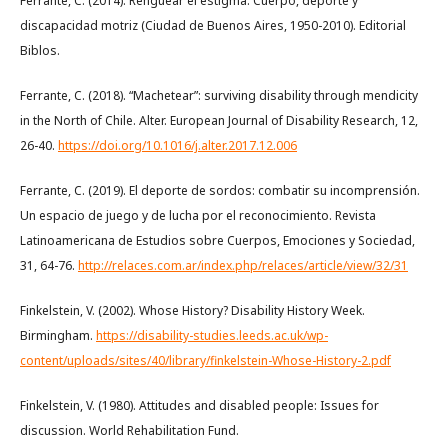
Ferrante, C. (2014). Renguear el estigma. Cuerpo, deporte y
discapacidad motriz (Ciudad de Buenos Aires, 1950-2010). Editorial
Biblos.
Ferrante, C. (2018). “Machetear”: surviving disability through mendicity
in the North of Chile. Alter. European Journal of Disability Research, 12,
26-40.
https://doi.org/10.1016/j.alter.2017.12.006
Ferrante, C. (2019). El deporte de sordos: combatir su incomprensión.
Un espacio de juego y de lucha por el reconocimiento. Revista
Latinoamericana de Estudios sobre Cuerpos, Emociones y Sociedad,
31, 64-76.
http://relaces.com.ar/index.php/relaces/article/view/32/31
Finkelstein, V. (2002). Whose History? Disability History Week.
Birmingham.
https://disability-studies.leeds.ac.uk/wp-
content/uploads/sites/40/library/finkelstein-Whose-History-2.pdf
Finkelstein, V. (1980). Attitudes and disabled people: Issues for
discussion. World Rehabilitation Fund.