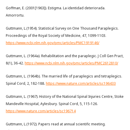
Goffman, E. (2001[1963]). Estigma. La identidad deteriorada.
Amorrortu.
Guttmann, L.(1954). Statistical Survey on One Thousand Paraplegics.
Proceedings of the Royal Society of Medicine, 47, 1099-1103.
https://www.ncbi.nlm.nih.gov/pmc/articles/PMC1919146/
Guttmann, L. (1964a). Rehabilitation and the paraplegic. J Coll Gen Pract,
8(1), 36-42.
https://www.ncbi.nlm.nih.gov/pmc/articles/PMC2612810/
Guttmann, L. (1964b). The married life of paraplegics and tetraplegics.
Spinal Cord, 2, 182-188.
https://www.nature.com/articles/sc196433
Guttmann, L. (1967). History of the National Spinal Injuries Centre, Stoke
Mandeville Hospital, Aylesbury. Spinal Cord, 5, 115-126.
https://www.nature.com/articles/sc196714
Guttmann, L.(1972). Papers read at annual scientific meeting.