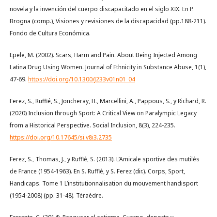
novela y la invención del cuerpo discapacitado en el siglo XIX. En P.
Brogna (comp.), Visiones y revisiones de la discapacidad (pp.188-211).
Fondo de Cultura Económica.
Epele, M. (2002). Scars, Harm and Pain. About Being Injected Among
Latina Drug Using Women. Journal of Ethnicity in Substance Abuse, 1(1),
47-69.
https://doi.org/10.1300/J233v01n01_04
Ferez, S., Ruffié, S., Joncheray, H., Marcellini, A., Pappous, S., y Richard, R.
(2020) Inclusion through Sport: A Critical View on Paralympic Legacy
from a Historical Perspective. Social Inclusion, 8(3), 224-235.
https://doi.org/10.17645/si.v8i3.2735
Ferez, S., Thomas, J., y Ruffié, S. (2013). L’Amicale sportive des mutilés
de France (1954-1963). En S. Ruffié, y S. Ferez (dir.). Corps, Sport,
Handicaps. Tome 1 L’institutionnalisation du mouvement handisport
(1954-2008) (pp. 31-48). Téraèdre.