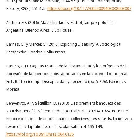
and Sport at Stoke Mandeville, 1944-56. Journal of Contemporary
History, 38(3), 461-475.
https://doi.org/10.1177/0022009403038003007
Archetti, E.P. (2016). Masculinidades. Fútbol, tango y polo en la
Argentina. Buenos Aires: Club House.
Barnes, C., y Mercer, G. (2010). Exploring Disability: A Sociological
Perspective. London: Polity Press.
Barnes, C. (1998). Las teorías de la discapacidad y los orígenes de la
opresión de las personas discapacitadas en la sociedad occidental.
En L. Barton (comp.) Discapacidad y sociedad (pp. 59-76). Ediciones
Morata.
Benvenuto, A., y Séguillon, D. (2013). Des premiers banquets des
sourdsmuets à l'avènement du sport silencieux 1834-1924. Pour une
histoire politique des mobilisations collectives des sourds. La nouvelle
revue de l’adaptation et de la scolarisation, 4, 135-149.
https://doi.org/10.3917/nras.064.0135