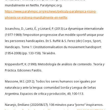
mundialmente en Netflix. Paralympic.org.
https://www.paralympic.org/es/news/pelicula-paralimpica-rising-
phoenix-se-estrena-mundialmente-en-netflix
Issanchou, D., Lantz, É., y Liotard, P. (2013) La dynamique internationale
(1977-1989): l’imposition progressive d’un modèle sportif unique pour
les personnes handicapées. En S. Ruffié & S. Ferez (dir.) Corps, Sport,
Handicaps. Tome 1: L’institutionnalisation du mouvement handisport
(1954-2008) (pp. 133-158). Téraèdre.
Krippendorff, K. (1990). Metodología de análisis de contenido. Teoría y
Práctica. Ediciones Paidós.
Massone, M.I. (2012). Todos los seres humanos son iguales por
naturaleza y ante la lengua: comunidad Sorda y Lengua de Señas
Argentina. Espacios de crítica y producción, 49, 100-113.
Naranjo, Emiliano (2020/08/27). 106 minutos para “porno” inspirarnos.