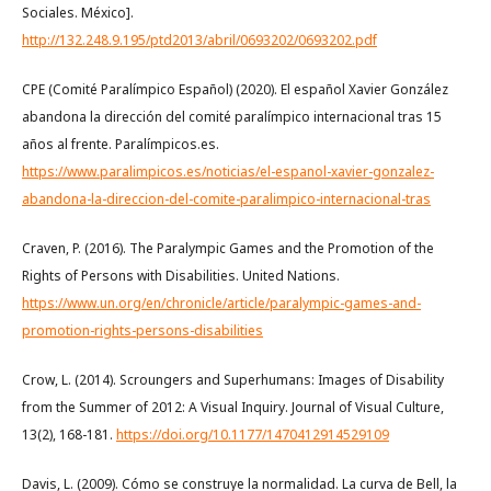
Sociales. México].
http://132.248.9.195/ptd2013/abril/0693202/0693202.pdf
CPE (Comité Paralímpico Español) (2020). El español Xavier González
abandona la dirección del comité paralímpico internacional tras 15
años al frente. Paralímpicos.es.
https://www.paralimpicos.es/noticias/el-espanol-xavier-gonzalez-
abandona-la-direccion-del-comite-paralimpico-internacional-tras
Craven, P. (2016). The Paralympic Games and the Promotion of the
Rights of Persons with Disabilities. United Nations.
https://www.un.org/en/chronicle/article/paralympic-games-and-
promotion-rights-persons-disabilities
Crow, L. (2014). Scroungers and Superhumans: Images of Disability
from the Summer of 2012: A Visual Inquiry. Journal of Visual Culture,
13(2), 168-181.
https://doi.org/10.1177/1470412914529109
Davis, L. (2009). Cómo se construye la normalidad. La curva de Bell, la