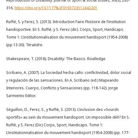
Reproduction of Disability. Journal of Sport & Social Issues, 36(3), 295-
316.
https://doi.org/10.1177%2F0193723512442201
Ruffié, S. y Ferez, S. (2013). Introduction Faire l’histoire de l’institution
handisportive. En S. Ruffié, y S. Ferez (dir.). Corps, Sport, Handicaps.
Tome 1: L’institutionnalisation du mouvement handisport (1954-2008)
(pp.13-30). Téraèdre.
Shakespeare, T. (2018). Disability: The Basics. Routledge.
Scribano, A. (2007). La Sociedad hecha callo: conflictividad, dolor social
y regulación de las sensaciones. En A. Scribano (ed.) Mapeando
Interiores. Cuerpo, Conflicto y Sensaciones (pp. 118-142). Jorge
Sarmiento Editor.
Séguillon, D., Ferez, S., y Ruffié, S. (2013). L’inclusion des «Sourds
sportifs» au sein du mouvement handisport. Un impossible défi? En S.
Ruffié, y S. Ferez (Dir.) Corps, Sport, Handicaps. Tome 1:
L’institutionnalisation du mouvement handisport (1954-2008) (pp. 177-