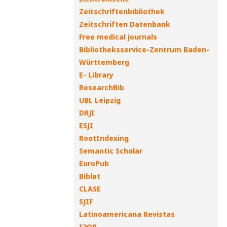
Zeitschriftenbibliothek
Zeitschriften Datenbank
Free medical journals
Bibliotheksservice-Zentrum Baden-
Württemberg
E- Library
ResearchBib
UBL Leipzig
DRJI
ESJI
RootIndexing
Semantic Scholar
EuroPub
Biblat
CLASE
SJIF
Latinoamericana Revistas
I2OR