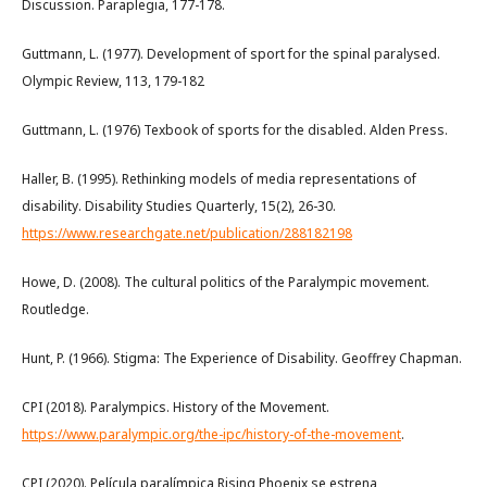
Discussion. Paraplegia, 177-178.
Guttmann, L. (1977). Development of sport for the spinal paralysed.
Olympic Review, 113, 179-182
Guttmann, L. (1976) Texbook of sports for the disabled. Alden Press.
Haller, B. (1995). Rethinking models of media representations of
disability. Disability Studies Quarterly, 15(2), 26-30.
https://www.researchgate.net/publication/288182198
Howe, D. (2008). The cultural politics of the Paralympic movement.
Routledge.
Hunt, P. (1966). Stigma: The Experience of Disability. Geoffrey Chapman.
CPI (2018). Paralympics. History of the Movement.
https://www.paralympic.org/the-ipc/history-of-the-movement
.
CPI (2020). Película paralímpica Rising Phoenix se estrena