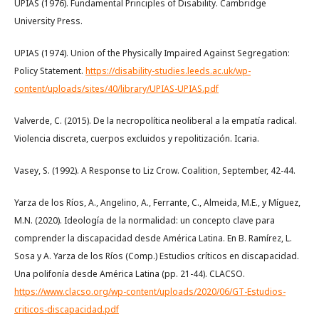
UPIAS (1976). Fundamental Principles of Disability. Cambridge
University Press.
UPIAS (1974). Union of the Physically Impaired Against Segregation:
Policy Statement.
https://disability-studies.leeds.ac.uk/wp-
content/uploads/sites/40/library/UPIAS-UPIAS.pdf
Valverde, C. (2015). De la necropolítica neoliberal a la empatía radical.
Violencia discreta, cuerpos excluidos y repolitización. Icaria.
Vasey, S. (1992). A Response to Liz Crow. Coalition, September, 42-44.
Yarza de los Ríos, A., Angelino, A., Ferrante, C., Almeida, M.E., y Míguez,
M.N. (2020). Ideología de la normalidad: un concepto clave para
comprender la discapacidad desde América Latina. En B. Ramírez, L.
Sosa y A. Yarza de los Ríos (Comp.) Estudios críticos en discapacidad.
Una polifonía desde América Latina (pp. 21-44). CLACSO.
https://www.clacso.org/wp-content/uploads/2020/06/GT-Estudios-
criticos-discapacidad.pdf