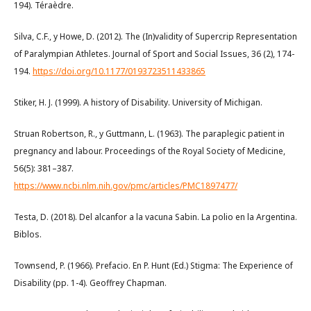
194). Téraèdre.
Silva, C.F., y Howe, D. (2012). The (In)validity of Supercrip Representation
of Paralympian Athletes. Journal of Sport and Social Issues, 36 (2), 174-
194.
https://doi.org/10.1177/0193723511433865
Stiker, H. J. (1999). A history of Disability. University of Michigan.
Struan Robertson, R., y Guttmann, L. (1963). The paraplegic patient in
pregnancy and labour. Proceedings of the Royal Society of Medicine,
56(5): 381–387.
https://www.ncbi.nlm.nih.gov/pmc/articles/PMC1897477/
Testa, D. (2018). Del alcanfor a la vacuna Sabin. La polio en la Argentina.
Biblos.
Townsend, P. (1966). Prefacio. En P. Hunt (Ed.) Stigma: The Experience of
Disability (pp. 1-4). Geoffrey Chapman.