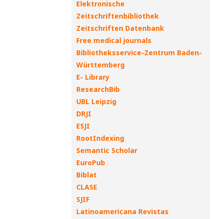
Elektronische
Zeitschriftenbibliothek
Zeitschriften Datenbank
Free medical journals
Bibliotheksservice-Zentrum Baden-
Württemberg
E- Library
ResearchBib
UBL Leipzig
DRJI
ESJI
RootIndexing
Semantic Scholar
EuroPub
Biblat
CLASE
SJIF
Latinoamericana Revistas