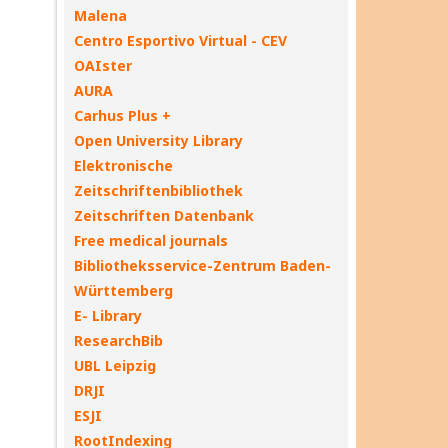
Malena
Centro Esportivo Virtual - CEV
OAIster
AURA
Carhus Plus +
Open University Library
Elektronische
Zeitschriftenbibliothek
Zeitschriften Datenbank
Free medical journals
Bibliotheksservice-Zentrum Baden-
Württemberg
E- Library
ResearchBib
UBL Leipzig
DRJI
ESJI
RootIndexing