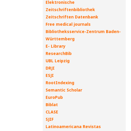
Elektronische
Zeitschriftenbibliothek
Zeitschriften Datenbank
Free medical journals
Bibliotheksservice-Zentrum Baden-
Württemberg
E- Library
ResearchBib
UBL Leipzig
DRJI
ESJI
RootIndexing
Semantic Scholar
EuroPub
Biblat
CLASE
SJIF
Latinoamericana Revistas