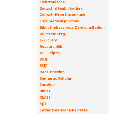
Elektronische
Zeitschriftenbibliothek
Zeitschriften Datenbank
Free medical journals
Bibliotheksservice-Zentrum Baden-
Württemberg
E- Library
ResearchBib
UBL Leipzig
DRJI
ESJI
RootIndexing
Semantic Scholar
EuroPub
Biblat
CLASE
SJIF
Latinoamericana Revistas