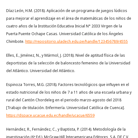
Díaz León, H.M. (2018). Aplicación de un programa de juegos lúdicos
para mejorar el aprendizaje en el área de matemáticas de los niños de
cuatro años de la Institución Educativa Inicial N° 2033 Virgen de la
Puerta Puente Ochape Casas. Universidad Católica de los Ángeles
Chimbote.
http://repositorio.uladech.edu.pe/handle/123456789/4555
Elles, E., Jiménez, N., y Mármol, J. (2018). Nivel de aptitud física de las
deportistas de la selección de baloncesto femenino de la Universidad
del Atlántico. Universidad del Atlántico.
Espinoza Torres, M.G. (2018). Factores tecnológicos que influyen en el
estado nutricional de los niños de 7 a 11 años de una escuela urbana y
rural del Cantón Chordeleg en el periodo marzo-agosto del 2018
[Trabajo de titulación. Enfermería. Universidad Católica de Cuenca].
https://dspace.ucacue.edu.ec/handle/ucacue/6559
Hernández, R., Fernández, C., y Baptista, P. (2014). Metodología de la
investigación (6ª Ed.). McGraw Hill Interamericana Editores, S.A. DE C.V.