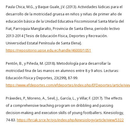
Paula Chica, M.G., y Baque Guale, J.V. (2013). Actividades lúdicas para el
desarrollo de la motricidad gruesa en niños y niñas de primer año de
educación básica de la Unidad Educativa Fiscomisional Santa María del
Fiat, Parroquia Manglaralto, Provincia de Santa Elena, periodo lectivo
2013-2014 [Tesis de Educación Física, Deportes y Recreación.
Universidad Estatal Península de Santa Elena].
https://repositorio.upse.edu.ec/handle/46000/1051
Pentón, B., y Piñeda, M. (2018). Metodología para desarrollar la
motricidad fina de las manos en alumnos entre 8 y 9 años. Lecturas:
Educación Física y Deportes, 23(299), 87-99.
https://www.efdeportes.com/efdeportes/index.php/EFDeportes/article/vie
Práxedes, P., Moreno, A., Sevil, J., García, L., y Villar, F. (2017). The effects
of a comprehensive teaching program on dribbling and passing
decision-making and execution skills of young footballers. Kinesiology,
74-83.
https://hrcak.srce.hr/ojs/index.php/kinesiology/article/view/5322