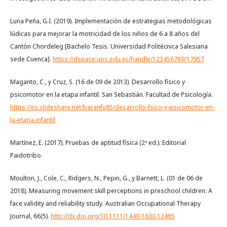
Luna Peña, G.I. (2019). Implementación de estrategias metodológicas
lúdicas para mejorar la motricidad de los niños de 6 a 8 años del
Cantón Chordeleg [Bachelo Tesis. Universidad Politécnica Salesiana
sede Cuenca].
https://dspace.ups.edu.ec/handle/123456789/17957
Maganto, C., y Cruz, S. (16 de 09 de 2013). Desarrollo físico y
psicomotor en la etapa infantil. San Sebastián. Facultad de Psicología.
https://es.slideshare.net/baranfu85/desarrollo-fsico-y-psicomotor-en-
la-etapa-infantil
Martínez, E. (2017). Pruebas de aptitud física (2ª ed.). Editorial
Paidotribo.
Moulton, J., Cole, C., Ridgers, N., Pepin, G., y Barnett, L. (01 de 06 de
2018). Measuring movement skill perceptions in preschool children: A
face validity and reliability study. Australian Occupational Therapy
Journal, 66(5).
http://dx.doi.org/10.1111/1440-1630.12485