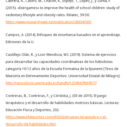
Cabrera, Á., Castro, M., Chacón, R., Espejo, T., López, J., y Zurita, F.
(2015). «Exergames» to improve the health of school children: study of
sedentary lifestyle and obesity rates. Relatec, 39-50.
https://www.researchgate.net/publication/289345001
Campos, A. (2014). Enfoques de enseñanza basados en el aprendizaje.
Ediciones de la U.
Castillejo Olán, R., y Loor Mendoza, W.I. (2019). Sistema de ejercicios
para desarrollar las capacidades coordinativas de los futbolistas
categoría 10-12 años de la Escuela Formativa de la Epunemi [Tesis de
Maestría en Entrenamiento Deportivo. Universidad Estatal de Milagro].
http://repositorio.unemi.edu.ec/handle/123456789/4577
Contreras, B., Contreras, F., y Córdoba, J. (03 de 2015). El juego
terapéutico y el desarrollo de habilidades motrices básicas. Lecturas:
Educación Física y Deportes, 202.
https://www.efdeportes.com/efd202/el-juego-terapeutico-y-el-
desarrollo-de-habilidades.htm