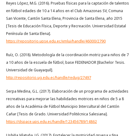
Reyes López, M.G. (2016). Pruebas físicas para la captación de talentos
en fútbol edades de 10 a 14 años en el Club Amazonas SV, Comuna
San Vicente, Cantón Santa Elena, Provincia de Santa Elena, año 2015
[Tesis de Educación Física, Deporte y Recreación. Universidad Estatal
Península de Santa Elena].
https://repositorio.upse.edu.ec/xmlui/handle/46000/2790
Ruíz, O. (2018). Metodología de la coordinación motriz para niños de 7
a 10 años de la escuela de fútbol, base FEDENADOR [Bachelor Tesis.
Universidad de Guayaquil].
http://repositorio.ug.edu.ec/handle/redug/27497
Serpa Medina, G.L. (2017). Elaboración de un programa de actividades
recreativas para mejorar las habilidades motrices en niños de 5 a 8
años de la Académia de Fútbol Municipio Intercultural del Cantón
Cañar [Tesis de Grado. Universidad Politécnica Salesiana].
https://dspace.ups.edu.ec/handle/123456789/14862
Ushiña Vilatuña, J.G. (2017). Fortalecer la motricidad gruesa y fina