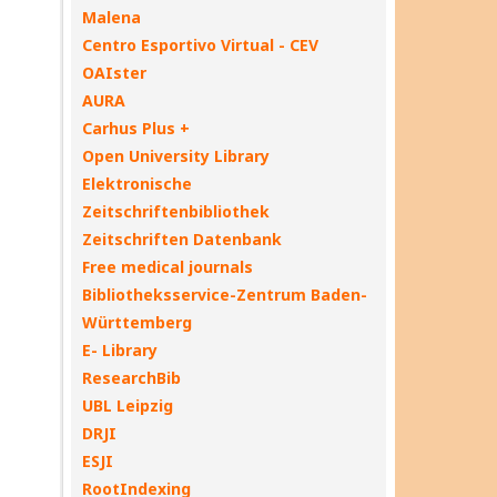
Malena
Centro Esportivo Virtual - CEV
OAIster
AURA
Carhus Plus +
Open University Library
Elektronische
Zeitschriftenbibliothek
Zeitschriften Datenbank
Free medical journals
Bibliotheksservice-Zentrum Baden-
Württemberg
E- Library
ResearchBib
UBL Leipzig
DRJI
ESJI
RootIndexing