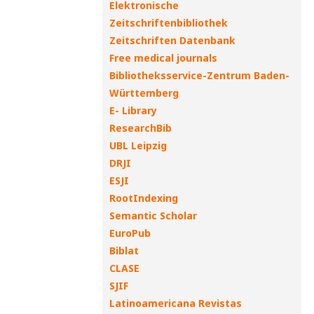
Elektronische
Zeitschriftenbibliothek
Zeitschriften Datenbank
Free medical journals
Bibliotheksservice-Zentrum Baden-
Württemberg
E- Library
ResearchBib
UBL Leipzig
DRJI
ESJI
RootIndexing
Semantic Scholar
EuroPub
Biblat
CLASE
SJIF
Latinoamericana Revistas