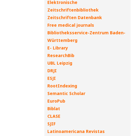
Elektronische
Zeitschriftenbibliothek
Zeitschriften Datenbank
Free medical journals
Bibliotheksservice-Zentrum Baden-
Württemberg
E- Library
ResearchBib
UBL Leipzig
DRJI
ESJI
RootIndexing
Semantic Scholar
EuroPub
Biblat
CLASE
SJIF
Latinoamericana Revistas