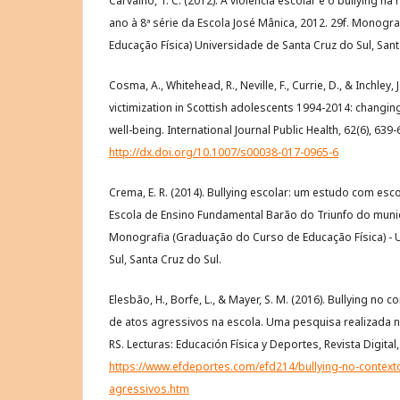
Carvalho, T. C. (2012). A violência escolar e o bullying n
ano à 8ª série da Escola José Mânica, 2012. 29f. Monogr
Educação Física) Universidade de Santa Cruz do Sul, Sant
Cosma, A., Whitehead, R., Neville, F., Currie, D., & Inchley, 
victimization in Scottish adolescents 1994-2014: changin
well-being. International Journal Public Health, 62(6), 63
http://dx.doi.org/10.1007/s00038-017-0965-6
Crema, E. R. (2014). Bullying escolar: um estudo com esc
Escola de Ensino Fundamental Barão do Triunfo do municí
Monografia (Graduação do Curso de Educação Física) - 
Sul, Santa Cruz do Sul.
Elesbão, H., Borfe, L., & Mayer, S. M. (2016). Bullying no 
de atos agressivos na escola. Uma pesquisa realizada 
RS. Lecturas: Educación Física y Deportes, Revista Digital
https://www.efdeportes.com/efd214/bullying-no-context
agressivos.htm