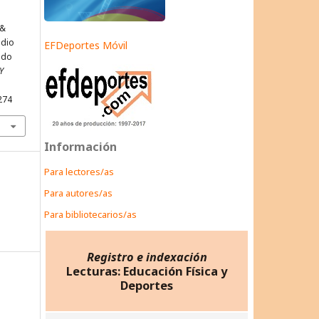
 &
udio
EFDeportes Móvil
 do
Y
274
Información
Para lectores/as
Para autores/as
Para bibliotecarios/as
Registro e indexación
Lecturas: Educación Física y
Deportes