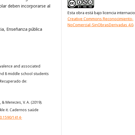
olar deben incorporarse al
Esta obra está bajo licencia internaci
Creative Commons Reconocimiento-
NoComercial-SinObrasDerivadas 4.0
.
cia, Enseñanza pública
Prevalence and associated
and 8 middle school students
8. Recuperado de:
, & Menezes, V. A. (2019).
kle it. Cadernos saúde
10.1590/1414-