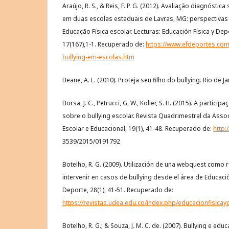
Araújo, R. S., & Reis, F. P. G. (2012). Avaliação diagnóstic
em duas escolas estaduais de Lavras, MG: perspectiva
Educação Física escolar. Lecturas: Educación Física y Depo
17(167),1-1. Recuperado de:
https://www.efdeportes.com
bullying-em-escolas.htm
Beane, A. L. (2010). Proteja seu filho do bullying. Rio de Ja
Borsa, J. C., Petrucci, G, W., Koller, S. H. (2015). A parti
sobre o bullying escolar. Revista Quadrimestral da Assoc
Escolar e Educacional, 19(1), 41-48. Recuperado de:
http:
3539/2015/0191792
Botelho, R. G. (2009). Utilización de una webquest como 
intervenir en casos de bullying desde el área de Educació
Deporte, 28(1), 41-51. Recuperado de:
https://revistas.udea.edu.co/index.php/educacionfisicay
Botelho, R. G.; & Souza, J. M. C. de. (2007). Bullying e edu