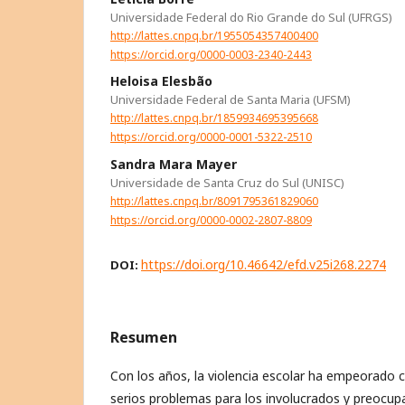
Universidade Federal do Rio Grande do Sul (UFRGS)
http://lattes.cnpq.br/1955054357400400
https://orcid.org/0000-0003-2340-2443
Heloisa Elesbão
Universidade Federal de Santa Maria (UFSM)
http://lattes.cnpq.br/1859934695395668
https://orcid.org/0000-0001-5322-2510
Sandra Mara Mayer
Universidade de Santa Cruz do Sul (UNISC)
http://lattes.cnpq.br/8091795361829060
https://orcid.org/0000-0002-2807-8809
https://doi.org/10.46642/efd.v25i268.2274
DOI:
Resumen
Con los años, la violencia escolar ha empeorado
serios problemas para los involucrados y preocupac