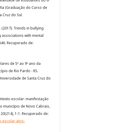
a realidade de estudantes do 6º
afia (Graduação do Curso de
a Cruz do Sul.
J. (2017). Trends in bullying
g associations with mental
9-646. Recuperado de:
olares de 5º ao 9º ano da
pio de Rio Pardo - RS.
Universidade de Santa Cruz do
contexto escolar: manifestação
no município de Novo Cabrais,
, 20(214), 1-1. Recuperado de:
o-escolar-atos-