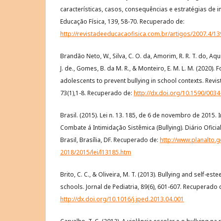
características, casos, consequências e estratégias de i
Educação Física, 139, 58-70. Recuperado de:
http://revistadeeducacaofisica.com.br/artigos/2007.4/13
Brandão Neto, W., Silva, C. O. da, Amorim, R. R. T. do, Aqui
J. de., Gomes, B. da M. R., & Monteiro, E. M. L. M. (2020).
adolescents to prevent bullying in school contexts. Revi
73(1),1-8. Recuperado de:
http://dx.doi.org/10.1590/003
Brasil. (2015). Lei n. 13. 185, de 6 de novembro de 2015. 
Combate á Intimidação Sistêmica (Bullying). Diário Oficia
Brasil, Brasília, DF. Recuperado de:
http://www.planalto.g
2018/2015/lei/l13185.htm
Brito, C. C., & Oliveira, M. T. (2013). Bullying and self-e
schools. Jornal de Pediatria, 89(6), 601-607. Recuperado 
http://dx.doi.org/10.1016/j.jped.2013.04.001