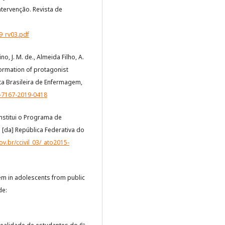
ntervenção. Revista de
9_rv03.pdf
no, J. M. de., Almeida Filho, A.
 Formation of protagonist
sta Brasileira de Enfermagem,
4-7167-2019-0418
Institui o Programa de
l [da] República Federativa do
ov.br/ccivil_03/_ato2015-
steem in adolescents from public
de: