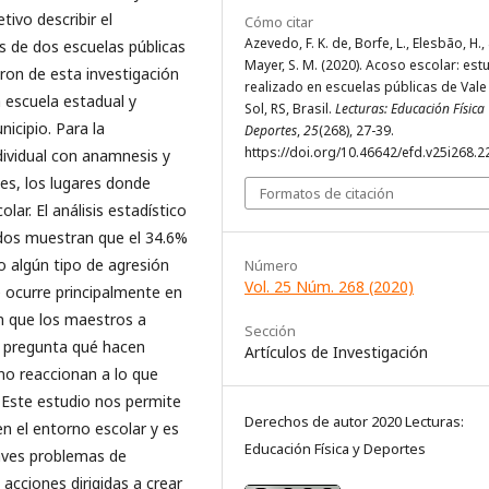
ivo describir el
Cómo citar
Azevedo, F. K. de, Borfe, L., Elesbão, H.,
 de dos escuelas públicas
Mayer, S. M. (2020). Acoso escolar: est
paron de esta investigación
realizado en escuelas públicas de Vale
 escuela estadual y
Sol, RS, Brasil.
Lecturas: Educación Física 
icipio. Para la
Deportes
,
25
(268), 27-39.
https://doi.org/10.46642/efd.v25i268.2
dividual con anamnesis y
es, los lugares donde
Formatos de citación
ar. El análisis estadístico
ados muestran que el 34.6%
do algún tipo de agresión
Número
Vol. 25 Núm. 268 (2020)
e ocurre principalmente en
n que los maestros a
Sección
s pregunta qué hacen
Artículos de Investigación
no reaccionan a lo que
 Este estudio nos permite
Derechos de autor 2020 Lecturas:
n el entorno escolar y es
Educación Física y Deportes
raves problemas de
acciones dirigidas a crear