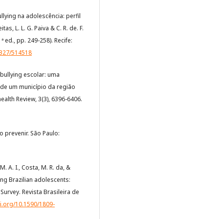
ullying na adolescência: perfil
as, L. L. G. Paiva & C. R. de. F.
ed., pp. 249-258). Recife:
9327/514518
do bullying escolar: uma
 de um município da região
health Review, 3(3), 6396-6406.
mo prevenir. São Paulo:
, M. A. I., Costa, M. R. da, &
ong Brazilian adolescents:
Survey. Revista Brasileira de
oi.org/10.1590/1809-