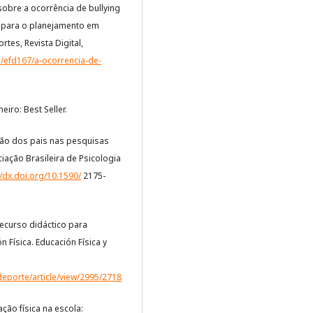
a sobre a ocorrência de bullying
s para o planejamento em
rtes, Revista Digital,
/efd167/a-ocorrencia-de-
neiro: Best Seller.
cipação dos pais nas pesquisas
iação Brasileira de Psicologia
//dx.doi.org/10.1590/
2175-
recurso didáctico para
n Física. Educación Física y
deporte/article/view/2995/2718
cação física na escola: