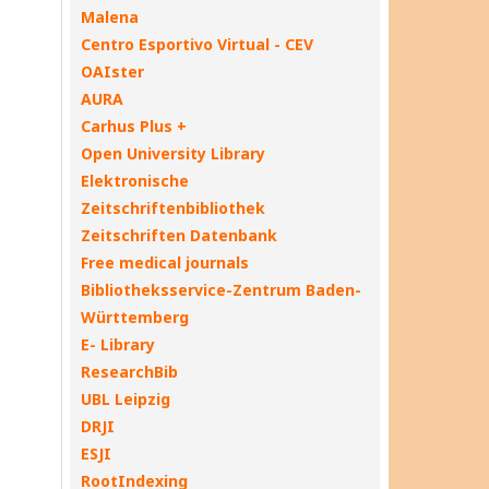
Malena
Centro Esportivo Virtual - CEV
OAIster
AURA
Carhus Plus +
Open University Library
Elektronische
Zeitschriftenbibliothek
Zeitschriften Datenbank
Free medical journals
Bibliotheksservice-Zentrum Baden-
Württemberg
E- Library
ResearchBib
UBL Leipzig
DRJI
ESJI
RootIndexing