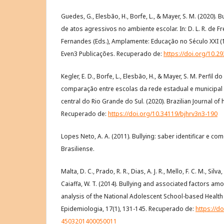
Guedes, G., Elesbão, H., Borfe, L., & Mayer, S. M. (2020). B
de atos agressivos no ambiente escolar. In: D. L. R. de Freit
Fernandes (Eds.), Amplamente: Educação no Século XXI (1ª 
Even3 Publicações. Recuperado de:
https://doi.org/10.2
Kegler, E. D., Borfe, L., Elesbão, H., & Mayer, S. M. Perfil 
comparação entre escolas da rede estadual e municipal
central do Rio Grande do Sul. (2020). Brazilian Journal of 
Recuperado de:
https://doi.org/10.34119/bjhrv3n3-190
Lopes Neto, A. A. (2011). Bullying: saber identificar e co
Brasiliense.
Malta, D. C., Prado, R. R., Dias, A. J. R., Mello, F. C. M., Silva
Caiaffa, W. T. (2014). Bullying and associated factors am
analysis of the National Adolescent School-based Health 
Epidemiologia, 17(1), 131-145. Recuperado de:
https://d
4503201400050011