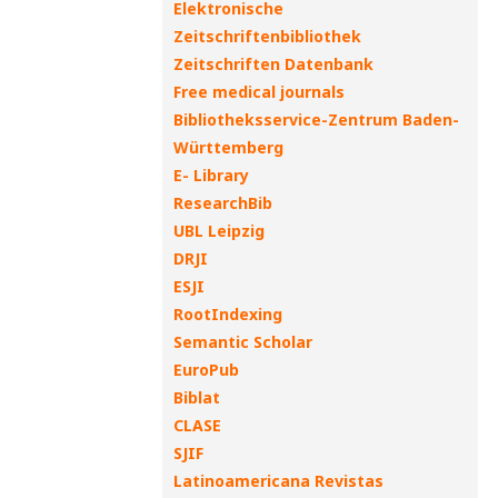
Elektronische
Zeitschriftenbibliothek
Zeitschriften Datenbank
Free medical journals
Bibliotheksservice-Zentrum Baden-
Württemberg
E- Library
ResearchBib
UBL Leipzig
DRJI
ESJI
RootIndexing
Semantic Scholar
EuroPub
Biblat
CLASE
SJIF
Latinoamericana Revistas