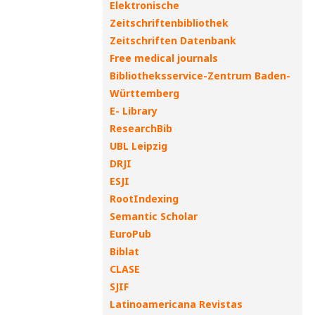
Elektronische
Zeitschriftenbibliothek
Zeitschriften Datenbank
Free medical journals
Bibliotheksservice-Zentrum Baden-
Württemberg
E- Library
ResearchBib
UBL Leipzig
DRJI
ESJI
RootIndexing
Semantic Scholar
EuroPub
Biblat
CLASE
SJIF
Latinoamericana Revistas