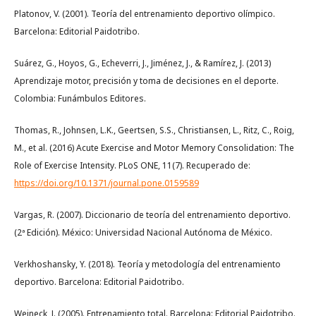
Platonov, V. (2001). Teoría del entrenamiento deportivo olímpico.
Barcelona: Editorial Paidotribo.
Suárez, G., Hoyos, G., Echeverri, J., Jiménez, J., & Ramírez, J. (2013)
Aprendizaje motor, precisión y toma de decisiones en el deporte.
Colombia: Funámbulos Editores.
Thomas, R., Johnsen, L.K., Geertsen, S.S., Christiansen, L., Ritz, C., Roig,
M., et al. (2016) Acute Exercise and Motor Memory Consolidation: The
Role of Exercise Intensity. PLoS ONE, 11(7). Recuperado de:
https://doi.org/10.1371/journal.pone.0159589
Vargas, R. (2007). Diccionario de teoría del entrenamiento deportivo.
(2ª Edición). México: Universidad Nacional Autónoma de México.
Verkhoshansky, Y. (2018). Teoría y metodología del entrenamiento
deportivo. Barcelona: Editorial Paidotribo.
Weineck, J. (2005). Entrenamiento total. Barcelona: Editorial Paidotribo.