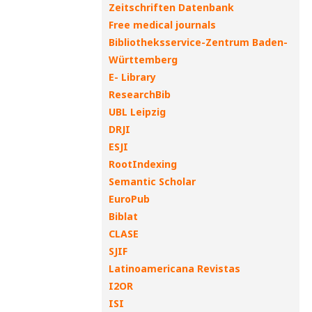
Zeitschriften Datenbank
Free medical journals
Bibliotheksservice-Zentrum Baden-
Württemberg
E- Library
ResearchBib
UBL Leipzig
DRJI
ESJI
RootIndexing
Semantic Scholar
EuroPub
Biblat
CLASE
SJIF
Latinoamericana Revistas
I2OR
ISI