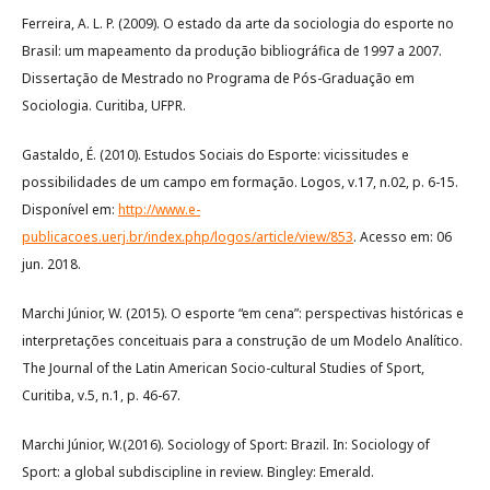
Ferreira, A. L. P. (2009). O estado da arte da sociologia do esporte no
Brasil: um mapeamento da produção bibliográfica de 1997 a 2007.
Dissertação de Mestrado no Programa de Pós-Graduação em
Sociologia. Curitiba, UFPR.
Gastaldo, É. (2010). Estudos Sociais do Esporte: vicissitudes e
possibilidades de um campo em formação. Logos, v.17, n.02, p. 6-15.
Disponível em:
http://www.e-
publicacoes.uerj.br/index.php/logos/article/view/853
. Acesso em: 06
jun. 2018.
Marchi Júnior, W. (2015). O esporte “em cena”: perspectivas históricas e
interpretações conceituais para a construção de um Modelo Analítico.
The Journal of the Latin American Socio-cultural Studies of Sport,
Curitiba, v.5, n.1, p. 46-67.
Marchi Júnior, W.(2016). Sociology of Sport: Brazil. In: Sociology of
Sport: a global subdiscipline in review. Bingley: Emerald.