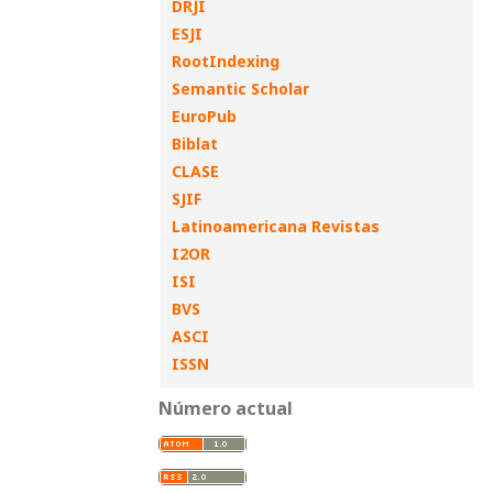
DRJI
ESJI
RootIndexing
Semantic Scholar
EuroPub
Biblat
CLASE
SJIF
Latinoamericana Revistas
I2OR
ISI
BVS
ASCI
ISSN
Número actual