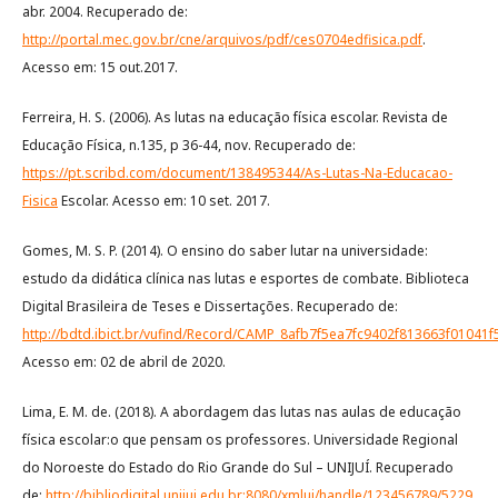
abr. 2004. Recuperado de:
http://portal.mec.gov.br/cne/arquivos/pdf/ces0704edfisica.pdf
.
Acesso em: 15 out.2017.
Ferreira, H. S. (2006). As lutas na educação física escolar. Revista de
Educação Física, n.135, p 36-44, nov. Recuperado de:
https://pt.scribd.com/document/138495344/As-Lutas-Na-Educacao-
Fisica
Escolar. Acesso em: 10 set. 2017.
Gomes, M. S. P. (2014). O ensino do saber lutar na universidade:
estudo da didática clínica nas lutas e esportes de combate. Biblioteca
Digital Brasileira de Teses e Dissertações. Recuperado de:
http://bdtd.ibict.br/vufind/Record/CAMP_8afb7f5ea7fc9402f813663f01041f
Acesso em: 02 de abril de 2020.
Lima, E. M. de. (2018). A abordagem das lutas nas aulas de educação
física escolar:o que pensam os professores. Universidade Regional
do Noroeste do Estado do Rio Grande do Sul – UNIJUÍ. Recuperado
de:
http://bibliodigital.unijui.edu.br:8080/xmlui/handle/123456789/5229
.