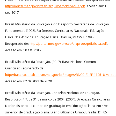
http://portal.mec.gov.br/seb/arquivos/pdf/livro07.pdf
. Acesso em: 10
set. 2017.
Brasil. Ministério da Educação e do Desporto. Secretaria de Educação
Fundamental. (1998). Parâmetros Curriculares Nacionais: Educação
Física. 3º e 4º ciclos: Educação Física. Brasília, MEC/SEF, 1998.
Recuperado de:
http://portal.mec.gov.br/seb/arquivos/pdf/fisica.pdf
.
Acesso em: 10 set. 2017.
Brasil. Ministério da Educação. (2017). Base Nacional Comum
Curricular. Recuperado de:
http://basenacionalcomum.mec.gov.br/images/BNCC_EI_EF_110518_versaof
Acesso em: 02 de abril de 2020.
Brasil. Ministério da Educação. Conselho Nacional de Educação.
Resolução nº 7, de 31 de março de 2004. (2004). Diretrizes Curriculares
Nacionais para os cursos de graduação em Educação Física, em nível
superior de graduação plena. Diário Oficial da União, Brasília, DF, 05