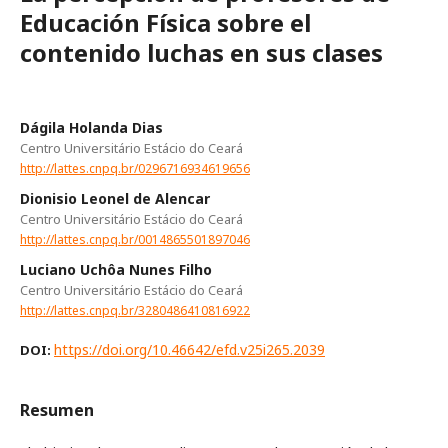
Educación Física sobre el
contenido luchas en sus clases
Dágila Holanda Dias
Centro Universitário Estácio do Ceará
http://lattes.cnpq.br/0296716934619656
Dionisio Leonel de Alencar
Centro Universitário Estácio do Ceará
http://lattes.cnpq.br/0014865501897046
Luciano Uchôa Nunes Filho
Centro Universitário Estácio do Ceará
http://lattes.cnpq.br/3280486410816922
https://doi.org/10.46642/efd.v25i265.2039
DOI:
Resumen