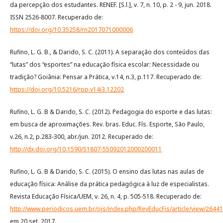
da percepção dos estudantes. RENEF. [S.l.], v. 7, n. 10, p. 2 - 9, jun. 2018.
ISSN 2526-8007. Recuperado de:
https://doi.org/10.35258/rn2017071000006
Rufino, L. G. B., & Darido, S. C. (2011). A separação dos conteúdos das
“lutas” dos “esportes” na educação física escolar: Necessidade ou
tradição? Goiânia: Pensar a Prática, v.14, n.3, p.117. Recuperado de:
https://doi.org/10.5216/rpp.v14i3.12202
Rufino, L. G. B & Darido, S. C. (2012). Pedagogia do esporte e das lutas:
em busca de aproximações. Rev. bras. Educ. Fís. Esporte, São Paulo,
v.26, n.2, p.283-300, abr./jun. 2012. Recuperado de:
http://dx.doi.org/10.1590/S1807-55092012000200011
Rufino, L. G. B & Darido, S. C. (2015). O ensino das lutas nas aulas de
educação física: Análise da prática pedagógica à luz de especialistas.
Revista Educação Física/UEM, v. 26, n. 4, p. 505-518. Recuperado de:
http://www.periodicos.uem.br/ojs/index.php/RevEducFis/article/view/2644
em 20 set. 2017.