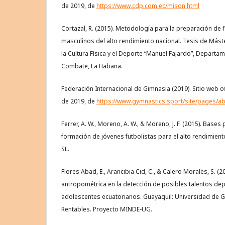
de 2019, de
https://www.cdp.com.ec/mison.html
Cortazal, R. (2015). Metodología para la preparación de 
masculinos del alto rendimiento nacional. Tesis de Mást
la Cultura Física y el Deporte “Manuel Fajardo”, Depart
Combate, La Habana.
Federación Internacional de Gimnasia (2019). Sitio web of
de 2019, de
https://www.gymnastics.sport/site/pages/a
Ferrer, A. W., Moreno, A. W., & Moreno, J. F. (2015). Bases
formación de jóvenes futbolistas para el alto rendimiento 
SL.
Flores Abad, E., Arancibia Cid, C., & Calero Morales, S. (2
antropométrica en la detección de posibles talentos dep
adolescentes ecuatorianos. Guayaquil: Universidad de G
Rentables. Proyecto MINDE-UG.