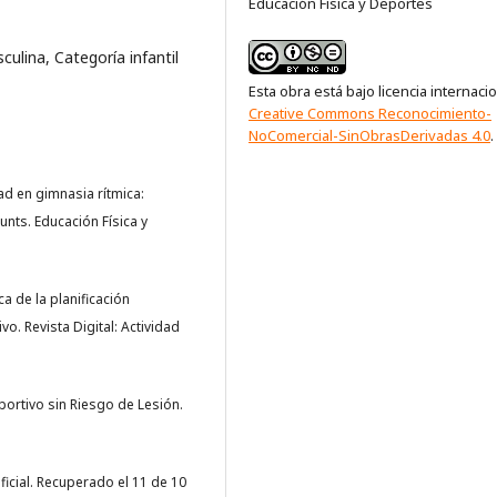
Educación Física y Deportes
culina, Categoría infantil
Esta obra está bajo licencia internaci
Creative Commons Reconocimiento-
NoComercial-SinObrasDerivadas 4.0
.
idad en gimnasia rítmica:
nts. Educación Física y
ca de la planificación
o. Revista Digital: Actividad
portivo sin Riesgo de Lesión.
ficial. Recuperado el 11 de 10