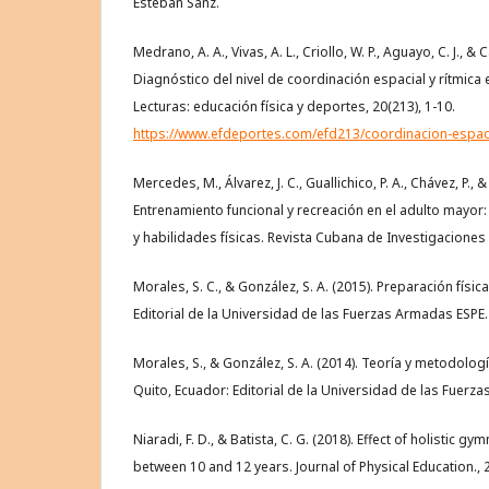
Esteban Sanz.
Medrano, A. A., Vivas, A. L., Criollo, W. P., Aguayo, C. J., &
Diagnóstico del nivel de coordinación espacial y rítmica 
Lecturas: educación física y deportes, 20(213), 1-10.
https://www.efdeportes.com/efd213/coordinacion-espaci
Mercedes, M., Álvarez, J. C., Guallichico, P. A., Chávez, P., 
Entrenamiento funcional y recreación en el adulto mayor:
y habilidades físicas. Revista Cubana de Investigaciones 
Morales, S. C., & González, S. A. (2015). Preparación físic
Editorial de la Universidad de las Fuerzas Armadas ESPE.
Morales, S., & González, S. A. (2014). Teoría y metodologí
Quito, Ecuador: Editorial de la Universidad de las Fuerz
Niaradi, F. D., & Batista, C. G. (2018). Effect of holistic gymn
between 10 and 12 years. Journal of Physical Education., 