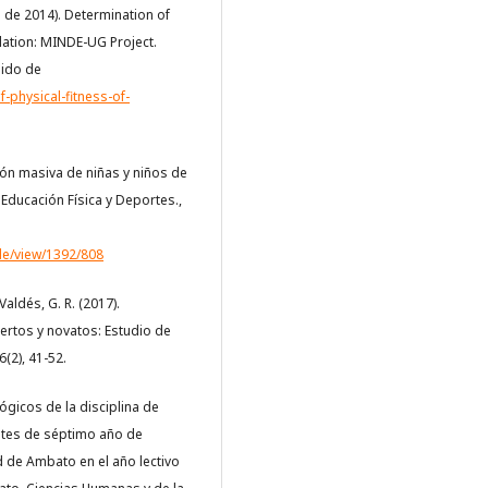
re de 2014). Determination of
lation: MINDE-UG Project.
nido de
physical-fitness-of-
cción masiva de niñas y niños de
 Educación Física y Deportes.,
le/view/1392/808
 Valdés, G. R. (2017).
ertos y novatos: Estudio de
(2), 41-52.
gicos de la disciplina de
antes de séptimo año de
d de Ambato en el año lectivo