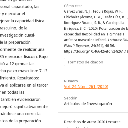
Cómo citar
rsonal capacitado, las
Gálvez Eras, N. J., Téquiz Rojas, W. F.,
 y ejecutar el
Chichaiza Jácome, C. A., Terán Díaz, R. J.
orar la capacidad física
Rodríguez Boada, S. R., & Carchipulla
masculino, de la
Enríquez, S. C. (2020). Potenciación de l
capacidad flexibilidad en la gimnasia
nvestigación cuasi-
artística masculina infantil.
Lecturas: Ed
e la preparación
Física Y Deportes
,
24
(261), 46-56.
riormente de realizar una
https://doi.org/10.46642/efd.v24i261.1
35 ejercicios físicos). Bajo
Formatos de citación
udió a 12 gimnastas
ncha (sexo masculino: 7-13
dimiento. Resultados:
Número
a al aplicarse en el tercer
Vol. 24 Núm. 261 (2020)
 en todas las
Sección
 también evidenciaron
Artículos de Investigación
 mejoró significativamente
nciándose una correcta
ntos de la preparación
Derechos de autor 2020 Lecturas: