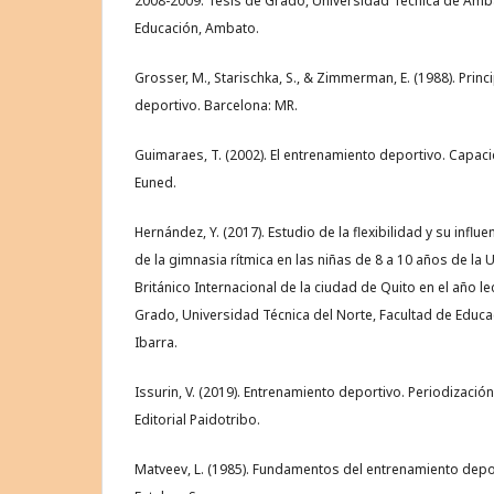
2008-2009. Tesis de Grado, Universidad Técnica de Amba
Educación, Ambato.
Grosser, M., Starischka, S., & Zimmerman, E. (1988). Prin
deportivo. Barcelona: MR.
Guimaraes, T. (2002). El entrenamiento deportivo. Capaci
Euned.
Hernández, Y. (2017). Estudio de la flexibilidad y su influe
de la gimnasia rítmica en las niñas de 8 a 10 años de la 
Británico Internacional de la ciudad de Quito en el año l
Grado, Universidad Técnica del Norte, Facultad de Educa
Ibarra.
Issurin, V. (2019). Entrenamiento deportivo. Periodizació
Editorial Paidotribo.
Matveev, L. (1985). Fundamentos del entrenamiento depo