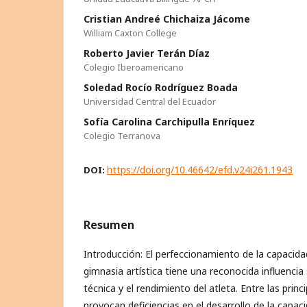
Cristian Andreé Chichaiza Jácome
William Caxton College
Roberto Javier Terán Díaz
Colegio Iberoamericano
Soledad Rocío Rodríguez Boada
Universidad Central del Ecuador
Sofía Carolina Carchipulla Enríquez
Colegio Terranova
https://doi.org/10.46642/efd.v24i261.1943
DOI:
Resumen
Introducción: El perfeccionamiento de la capacidad 
gimnasia artística tiene una reconocida influencia 
técnica y el rendimiento del atleta. Entre las prin
provocan deficiencias en el desarrollo de la capa