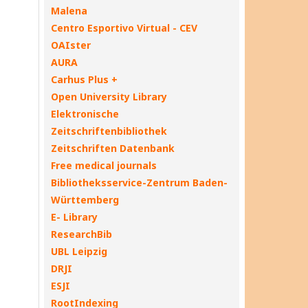
Malena
Centro Esportivo Virtual - CEV
OAIster
AURA
Carhus Plus +
Open University Library
Elektronische
Zeitschriftenbibliothek
Zeitschriften Datenbank
Free medical journals
Bibliotheksservice-Zentrum Baden-
Württemberg
E- Library
ResearchBib
UBL Leipzig
DRJI
ESJI
RootIndexing