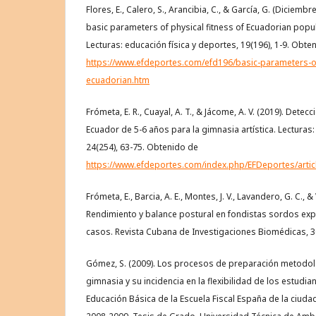
Flores, E., Calero, S., Arancibia, C., & García, G. (Diciemb
basic parameters of physical fitness of Ecuadorian popu
Lecturas: educación física y deportes, 19(196), 1-9. Obte
https://www.efdeportes.com/efd196/basic-parameters-of-
ecuadorian.htm
Frómeta, E. R., Cuayal, A. T., & Jácome, A. V. (2019). Dete
Ecuador de 5-6 años para la gimnasia artística. Lecturas:
24(254), 63-75. Obtenido de
https://www.efdeportes.com/index.php/EFDeportes/artic
Frómeta, E., Barcia, A. E., Montes, J. V., Lavandero, G. C., &
Rendimiento y balance postural en fondistas sordos exp
casos. Revista Cubana de Investigaciones Biomédicas, 36
Gómez, S. (2009). Los procesos de preparación metodoló
gimnasia y su incidencia en la flexibilidad de los estudi
Educación Básica de la Escuela Fiscal España de la ciuda