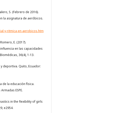
 Calero, S. (Febrero de 2016).
en la asignatura de aeróbicos.
al-y-ritmica-en-aerobicos.htm
& Romero, E. (2017).
 influencia en las capacidades
Biomédicas, 36(4), 1-13.
a y deportiva. Quito, Ecuador:
a de la educación física.
as Armadas ESPE.
astics in the flexibility of girls
29, e2954.