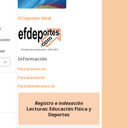
,
EFDeportes Móvil
a
ucación
943
Información
Para lectores/as
Para autores/as
Para bibliotecarios/as
Registro e indexación
Lecturas: Educación Física y
Deportes