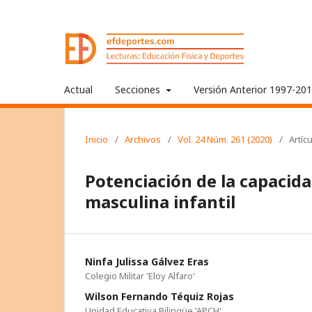
Actual
Secciones
Versión Anterior 1997-20
Inicio
/
Archivos
/
Vol. 24 Núm. 261 (2020)
/
Artíc
Potenciación de la capacidad
masculina infantil
Ninfa Julissa Gálvez Eras
Colegio Militar 'Eloy Alfaro'
Wilson Fernando Téquiz Rojas
Unidad Educativa Bilingüe 'APCH'