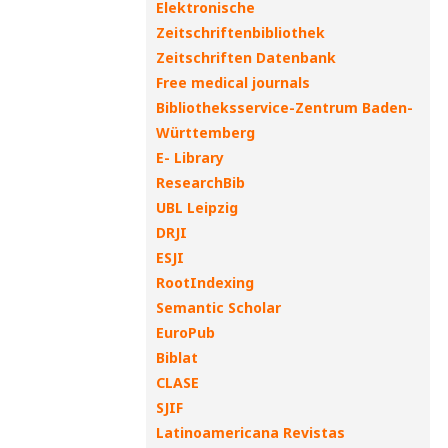
Elektronische
Zeitschriftenbibliothek
Zeitschriften Datenbank
Free medical journals
Bibliotheksservice-Zentrum Baden-
Württemberg
E- Library
ResearchBib
UBL Leipzig
DRJI
ESJI
RootIndexing
Semantic Scholar
EuroPub
Biblat
CLASE
SJIF
Latinoamericana Revistas