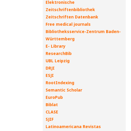
Elektronische
Zeitschriftenbibliothek
Zeitschriften Datenbank
Free medical journals
Bibliotheksservice-Zentrum Baden-
Württemberg
E- Library
ResearchBib
UBL Leipzig
DRJI
ESJI
RootIndexing
Semantic Scholar
EuroPub
Biblat
CLASE
SJIF
Latinoamericana Revistas