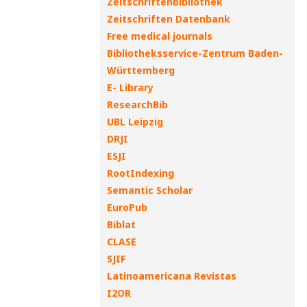
Zeitschriftenbibliothek
Zeitschriften Datenbank
Free medical journals
Bibliotheksservice-Zentrum Baden-
Württemberg
E- Library
ResearchBib
UBL Leipzig
DRJI
ESJI
RootIndexing
Semantic Scholar
EuroPub
Biblat
CLASE
SJIF
Latinoamericana Revistas
I2OR