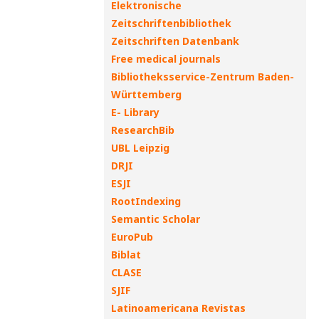
Elektronische
Zeitschriftenbibliothek
Zeitschriften Datenbank
Free medical journals
Bibliotheksservice-Zentrum Baden-
Württemberg
E- Library
ResearchBib
UBL Leipzig
DRJI
ESJI
RootIndexing
Semantic Scholar
EuroPub
Biblat
CLASE
SJIF
Latinoamericana Revistas