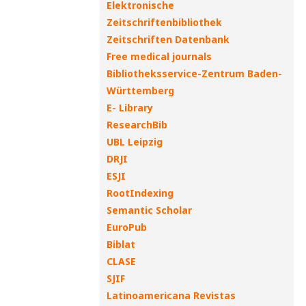
Elektronische
Zeitschriftenbibliothek
Zeitschriften Datenbank
Free medical journals
Bibliotheksservice-Zentrum Baden-
Württemberg
E- Library
ResearchBib
UBL Leipzig
DRJI
ESJI
RootIndexing
Semantic Scholar
EuroPub
Biblat
CLASE
SJIF
Latinoamericana Revistas