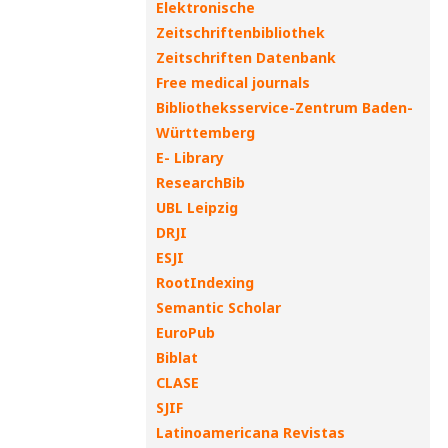
Elektronische
Zeitschriftenbibliothek
Zeitschriften Datenbank
Free medical journals
Bibliotheksservice-Zentrum Baden-
Württemberg
E- Library
ResearchBib
UBL Leipzig
DRJI
ESJI
RootIndexing
Semantic Scholar
EuroPub
Biblat
CLASE
SJIF
Latinoamericana Revistas