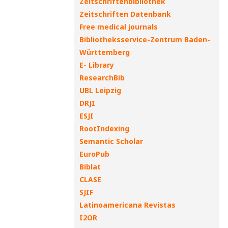
Zeitschriftenbibliothek
Zeitschriften Datenbank
Free medical journals
Bibliotheksservice-Zentrum Baden-
Württemberg
E- Library
ResearchBib
UBL Leipzig
DRJI
ESJI
RootIndexing
Semantic Scholar
EuroPub
Biblat
CLASE
SJIF
Latinoamericana Revistas
I2OR