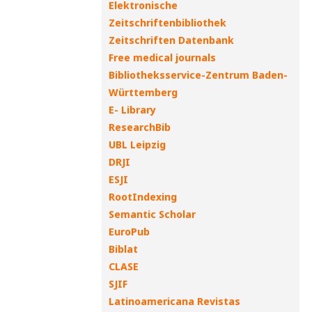
Elektronische
Zeitschriftenbibliothek
Zeitschriften Datenbank
Free medical journals
Bibliotheksservice-Zentrum Baden-
Württemberg
E- Library
ResearchBib
UBL Leipzig
DRJI
ESJI
RootIndexing
Semantic Scholar
EuroPub
Biblat
CLASE
SJIF
Latinoamericana Revistas