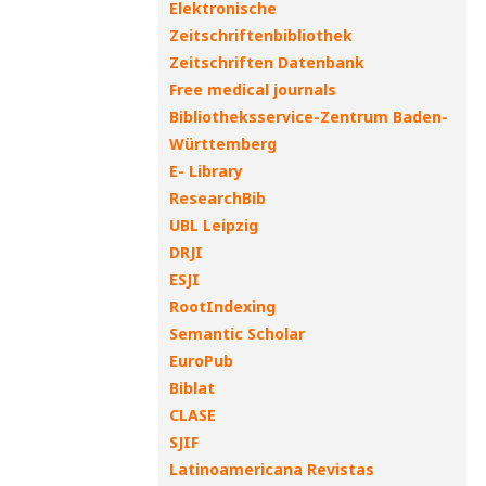
Elektronische
Zeitschriftenbibliothek
Zeitschriften Datenbank
Free medical journals
Bibliotheksservice-Zentrum Baden-
Württemberg
E- Library
ResearchBib
UBL Leipzig
DRJI
ESJI
RootIndexing
Semantic Scholar
EuroPub
Biblat
CLASE
SJIF
Latinoamericana Revistas