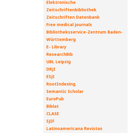
Elektronische
Zeitschriftenbibliothek
Zeitschriften Datenbank
Free medical journals
Bibliotheksservice-Zentrum Baden-
Württemberg
E- Library
ResearchBib
UBL Leipzig
DRJI
ESJI
RootIndexing
Semantic Scholar
EuroPub
Biblat
CLASE
SJIF
Latinoamericana Revistas