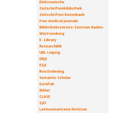
Elektronische
Zeitschriftenbibliothek
Zeitschriften Datenbank
Free medical journals
Bibliotheksservice-Zentrum Baden-
Württemberg
E- Library
ResearchBib
UBL Leipzig
DRJI
ESJI
RootIndexing
Semantic Scholar
EuroPub
Biblat
CLASE
SJIF
Latinoamericana Revistas