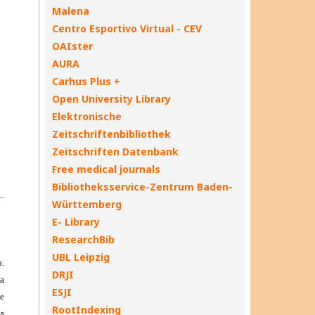
Malena
Centro Esportivo Virtual - CEV
OAIster
AURA
Carhus Plus +
Open University Library
Elektronische
Zeitschriftenbibliothek
Zeitschriften Datenbank
Free medical journals
Bibliotheksservice-Zentrum Baden-
Württemberg
E- Library
ResearchBib
UBL Leipzig
DRJI
ESJI
RootIndexing