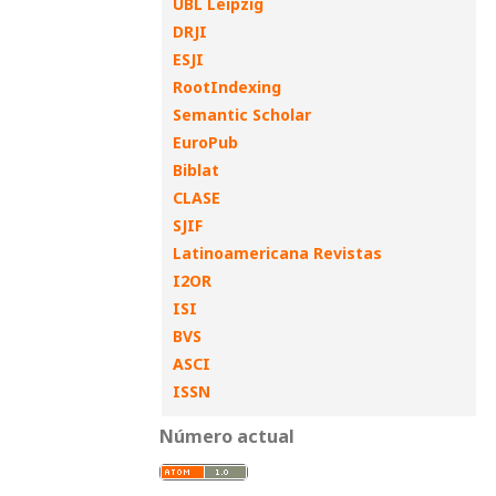
UBL Leipzig
DRJI
ESJI
RootIndexing
Semantic Scholar
EuroPub
Biblat
CLASE
SJIF
Latinoamericana Revistas
I2OR
ISI
BVS
ASCI
ISSN
Número actual