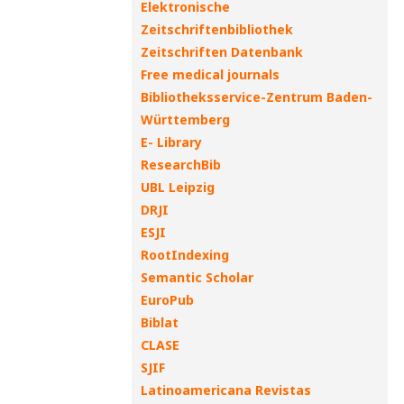
Elektronische
Zeitschriftenbibliothek
Zeitschriften Datenbank
Free medical journals
Bibliotheksservice-Zentrum Baden-
Württemberg
E- Library
ResearchBib
UBL Leipzig
DRJI
ESJI
RootIndexing
Semantic Scholar
EuroPub
Biblat
CLASE
SJIF
Latinoamericana Revistas