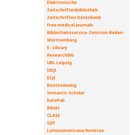
Elektronische
Zeitschriftenbibliothek
Zeitschriften Datenbank
Free medical journals
Bibliotheksservice-Zentrum Baden-
Württemberg
E- Library
ResearchBib
UBL Leipzig
DRJI
ESJI
RootIndexing
Semantic Scholar
EuroPub
Biblat
CLASE
SJIF
Latinoamericana Revistas