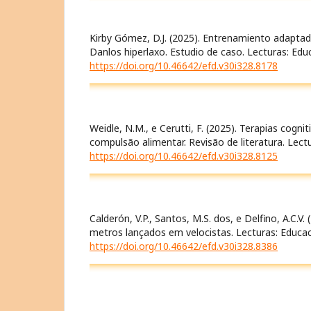
Kirby Gómez, D.J. (2025). Entrenamiento adaptad
Danlos hiperlaxo. Estudio de caso. Lecturas: Edu
https://doi.org/10.46642/efd.v30i328.8178
Weidle, N.M., e Cerutti, F. (2025). Terapias co
compulsão alimentar. Revisão de literatura. Lect
https://doi.org/10.46642/efd.v30i328.8125
Calderón, V.P., Santos, M.S. dos, e Delfino, A.C.V
metros lançados em velocistas. Lecturas: Educac
https://doi.org/10.46642/efd.v30i328.8386