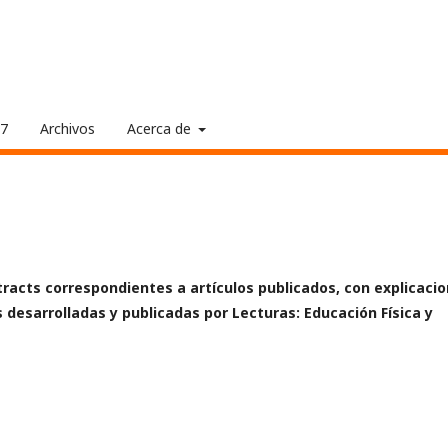
17
Archivos
Acerca de
racts correspondientes a artículos publicados, con explicaci
s desarrolladas y publicadas por Lecturas: Educación Física y