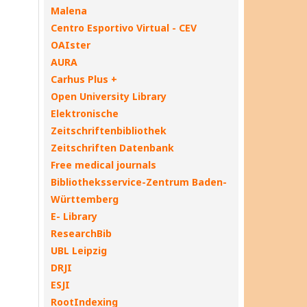
Malena
Centro Esportivo Virtual - CEV
OAIster
AURA
Carhus Plus +
Open University Library
Elektronische
Zeitschriftenbibliothek
Zeitschriften Datenbank
Free medical journals
Bibliotheksservice-Zentrum Baden-
Württemberg
E- Library
ResearchBib
UBL Leipzig
DRJI
ESJI
RootIndexing