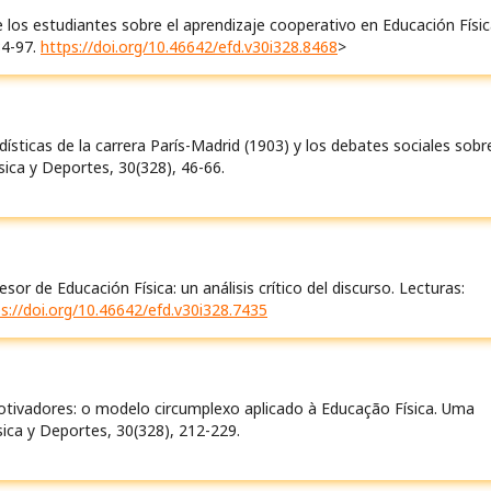
de los estudiantes sobre el aprendizaje cooperativo en Educación Físic
84-97.
https://doi.org/10.46642/efd.v30i328.8468
>
dísticas de la carrera París-Madrid (1903) y los debates sociales sobre
sica y Deportes, 30(328), 46-66.
or de Educación Física: un análisis crítico del discurso. Lecturas:
s://doi.org/10.46642/efd.v30i328.7435
 motivadores: o modelo circumplexo aplicado à Educação Física. Uma
ísica y Deportes, 30(328), 212-229.