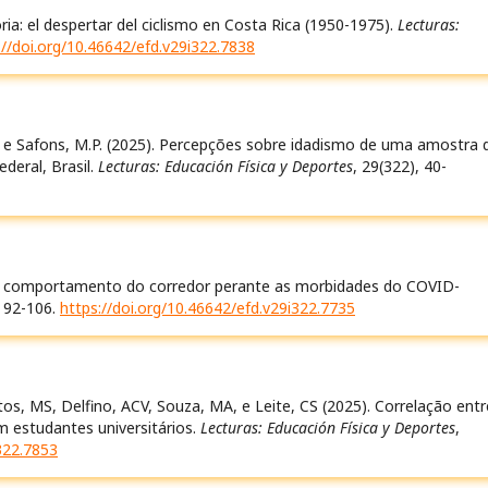
oria: el despertar del ciclismo en Costa Rica (1950-1975).
Lecturas:
://doi.org/10.46642/efd.v29i322.7838
R., e Safons, M.P. (2025). Percepções sobre idadismo de uma amostra 
ederal, Brasil.
Lecturas: Educación Física y Deportes
, 29(322), 40-
l e o comportamento do corredor perante as morbidades do COVID-
, 92-106.
https://doi.org/10.46642/efd.v29i322.7735
tos, MS, Delfino, ACV, Souza, MA, e Leite, CS (2025). Correlação entr
m estudantes universitários.
Lecturas: Educación Física y Deportes
,
i322.7853