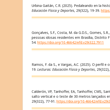
Urbina Gaitán, C.R. (2025). Pedaleando en la hist
Educación Física y Deportes
, 29(322), 19-39.
https
Gonçalves, S.F., Costa, M. da G.D.S., Gomes, S.
pessoas idosas residentes em Brasília, Distrito F
54.
https://doi.org/10.46642/efd.v29i322.7911
Ramos, F. da S., e Vargas, A.C. (2025). O perfi
19.
Lecturas: Educación Física y Deportes
, 29(322)
Calderón, VP, Tanhoffer, EA, Tanhoffer, CMS, San
salto vertical e o teste de 30 metros lançados e
29(322), 77-91.
https://doi.org/10.46642/efd.v29