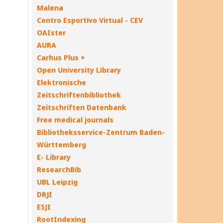
Malena
Centro Esportivo Virtual - CEV
OAIster
AURA
Carhus Plus +
Open University Library
Elektronische
Zeitschriftenbibliothek
Zeitschriften Datenbank
Free medical journals
Bibliotheksservice-Zentrum Baden-
Württemberg
E- Library
ResearchBib
UBL Leipzig
DRJI
ESJI
RootIndexing