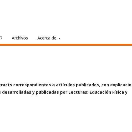
17
Archivos
Acerca de
racts correspondientes a artículos publicados, con explicaci
s desarrolladas y publicadas por Lecturas: Educación Física y