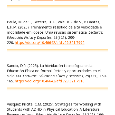
Paula, M. da S., Bezerra, J.C.P., Vale, R.G. de S., e Dantas,
E.H.M. (2025). Treinamento resistido de alta velocidade e
mobilidade em idosos. Uma revisão sistemática.
Lecturas:
Educación Física y Deportes
, 29(321), 200-
220.
https://doi.org/10.46642/efd.v29i321.7992
Sancio, D.R. (2025). La hibridación tecnológica en la
Educación Física no formal. Retos y oportunidades en el
siglo XXI.
Lecturas: Educación Física y Deportes
, 29(321), 150-
165.
https://doi.org/10.46642/efd.v29i321.7910
Vásquez Pilicita, C.M. (2025). Strategies for Working with
Students with ADHD in Physical Education. A Literature
Review.
Lecturas: Educación Física y Deportes
, 29(321), 166-