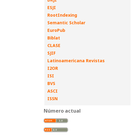
ESJI
RootIndexing
Semantic Scholar
EuroPub
Biblat
CLASE
SJIF
Latinoamericana Revistas
I2OR
ISI
BVS
ASCI
ISSN
Número actual