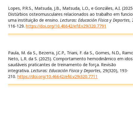
Lopes, P.R.S., Matsuda, J.B., Matsuda, L.O., e Gonzáles, A.I. (2025
Distúrbios osteomusculares relacionados ao trabalho em funcio
uma instituição de ensino.
Lecturas: Educación Física y Deportes
,
116-129.
https://doi.org/10.46642/efd.v29i320.7791
Paula, M. da S., Bezerra, J.C.P., Triani, F. da S., Gomes, N.D., Ramo
Neto, L.R. da S. (2025). Comportamento hemodinâmico em ido
saudáveis praticantes de treinamento de força. Revisão
integrativa.
Lecturas: Educación Física y Deportes
, 29(320), 193-
210.
https://doi.org/10.46642/efd.v29i320.7711