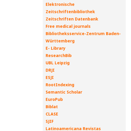
Elektronische
Zeitschriftenbibliothek
Zeitschriften Datenbank
Free medical journals
Bibliotheksservice-Zentrum Baden-
Württemberg
E- Library
ResearchBib
UBL Leipzig
DRJI
ESJI
RootIndexing
Semantic Scholar
EuroPub
Biblat
CLASE
SJIF
Latinoamericana Revistas