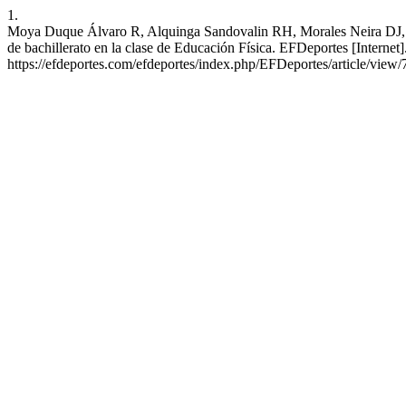
1.
Moya Duque Álvaro R, Alquinga Sandovalin RH, Morales Neira DJ, Maqu
de bachillerato en la clase de Educación Física. EFDeportes [Interne
https://efdeportes.com/efdeportes/index.php/EFDeportes/article/view