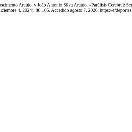
ascimento Araújo, y João Antonio Silva Araújo. «Parálisis Cerebral: S
iciembre 4, 2024): 86-105. Accedido agosto 7, 2026. https://efdeporte