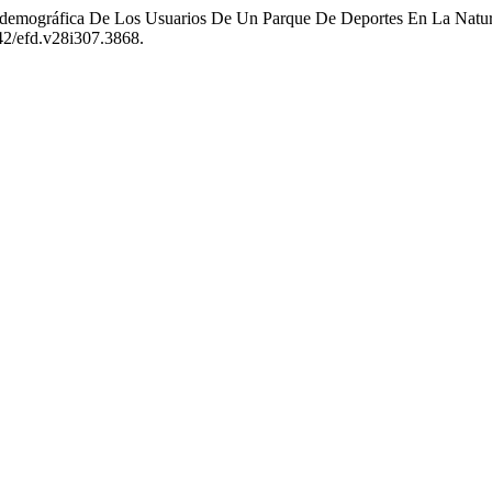
ociodemográfica De Los Usuarios De Un Parque De Deportes En La Natu
642/efd.v28i307.3868.