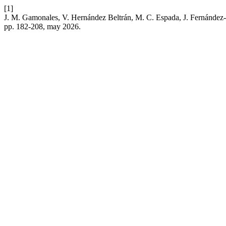
[1]
J. M. Gamonales, V. Hernández Beltrán, M. C. Espada, J. Fernández-Co
pp. 182-208, may 2026.